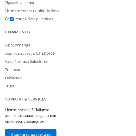
Правила участия
В меню «Настройка» перейдите в
«Менеджер объектов
».
Введите строку «
» в поле «Быстрый поиск» и
Центр настроек cookie-файлов
Продукт
выберите пункт «
Продукт
».
Your Privacy Choices
Перейдите в
«Типы записей
».
Нажмите «
Создать
».
COMMUNITY
В поле «Метка типа записи» и «Имя типа записи» введите
.
ServiceProcess
AppExchange
Чтобы активировать тип записи, выберите «
Активно
».
Администраторы Salesforce
Чтобы предоставить пользователям с определенным профилем
Разработчики Salesforce
доступ к типу записи, установите флажок «
Сделать
доступным
» напротив нужного профиля.
Trailhead
Чтобы сделать тип записи доступным для всех профилей,
Обучение
установите флажок в строке заголовка.
Trust
Нажмите «
Далее
».
Сохраните изменения.
SUPPORT & SERVICES
Нужна помощь? Найдите
дополнительные ресурсы или
ЭТА СТАТЬЯ РЕШИЛА ВАШУ ПРОБЛЕМУ?
свяжитесь с экспертом.
Оставьте свой отзыв, чтобы мы могли стать лучше!
Получить поддержку