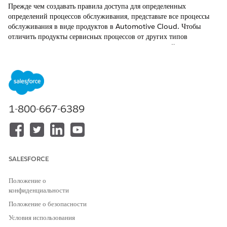
Прежде чем создавать правила доступа для определенных
определений процессов обслуживания, представьте все процессы
обслуживания в виде продуктов в Automotive Cloud. Чтобы
отличить продукты сервисных процессов от других типов
продуктов в управлении каталогом продуктов, создайте тип записи
«Продукт» для сервисных процессов.
ТРЕБУЕМЫЕ ВЕРСИИ
Доступно в версиях:
Enterprise
Edition,
Unlimited
Edition и
Developer
Edition.
1-800-667-6389
НЕОБХОДИМЫЕ ПОЛНОМОЧИЯ ПОЛЬЗОВАТЕЛЯ
Для создания или изменения
Настройка приложения
типов записей:
SALESFORCE
Чтобы добавить процесс обслуживания в список продуктов
Положение о
процесса обслуживания в управлении каталогом продуктов,
конфиденциальности
включите параметры синхронизации «Создать определение
Положение о безопасности
процесса обслуживания» и «Существующие определения процессов
обслуживания».
Условия использования