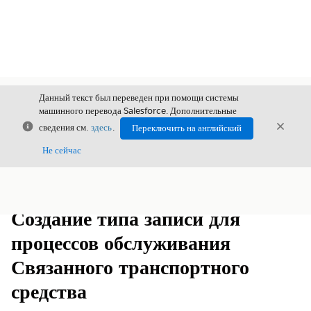
Данный текст был переведен при помощи системы
машинного перевода Salesforce. Дополнительные
Закрыть
Закры
сведения см.
здесь
.
Переключить на английский
Закрыт
Не сейчас
Содержание
Показать содержание
Создание типа записи для
процессов обслуживания
Связанного транспортного
средства