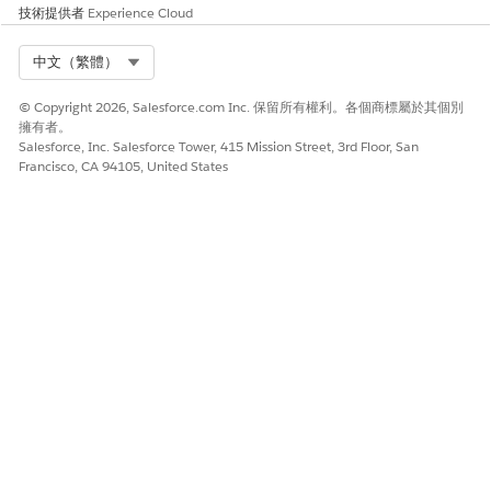
技術提供者
Experience Cloud
Select Org
中文（繁體）
© Copyright 2026, Salesforce.com Inc. 保留所有權利。各個商標屬於其個別
擁有者。
Salesforce, Inc. Salesforce Tower, 415 Mission Street, 3rd Floor, San
Francisco, CA 94105, United States