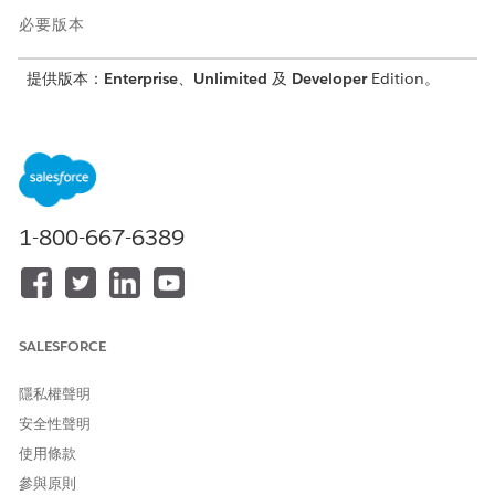
必要版本
提供版本：
Enterprise
、
Unlimited
及
Developer
Edition。
需要的使用者權限
建立或變更記錄類型：
自訂應用程式
若要在「產品目錄管理」中將服務流程列為服務流程產品,請開啟
1-800-667-6389
「新服務流程定義同步化」與「現有服務流程定義同步化」設定。
進入「設定」，移至「
物件管理員
」。
在「快速尋找」方塊中,輸入
,然後選取「
產品
」。
產品
前往「
記錄類型
」。
按一下「
新增
」。
SALESFORCE
針對「記錄類型標籤」和「記錄類型名稱」,輸入
。
ServiceProcess
隱私權聲明
若要啟用記錄類型，請選取「
啟用
」。
安全性聲明
若要讓記錄類型可供具有特定設定檔的使用者使用,請選取設定
使用條款
檔旁邊的「
提供
」。
若要讓記錄類型可供所有設定檔使用，請選取標題列中的核取方
參與原則