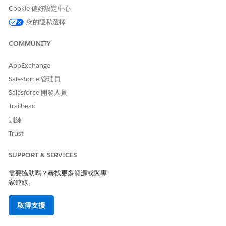
塊。
Cookie 偏好設定中心
按一下「
下一步
」。
您的隱私選擇
請儲存您的變更。
COMMUNITY
AppExchange
此文章是否解決您的問題？
Salesforce 管理員
請讓我們知道，以便我們改進！
Salesforce 開發人員
是
否
Trailhead
訓練
Trust
SUPPORT & SERVICES
需要協助嗎？尋找更多資源或與專
家連線。
取得支援