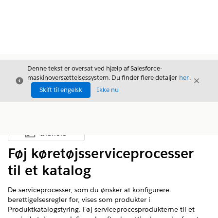
Denne tekst er oversat ved hjælp af Salesforce-
maskinoversættelsessystem. Du finder flere detaljer
her
.
Luk
Luk
Luk
Skift til engelsk
Ikke nu
Indhold
Vis indholdsfortegnelse
Føj køretøjsserviceprocesser
til et katalog
De serviceprocesser, som du ønsker at konfigurere
berettigelsesregler for, vises som produkter i
Produktkatalogstyring. Føj serviceprocesprodukterne til et