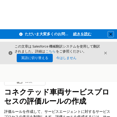
ただいま大変多くのお問い合わせをいただいており、ご連絡までにお時間を頂戴しております
続きを読む
Clo
この文章は Salesforce 機械翻訳システムを使用して翻訳
されました。詳細は
こちら
をご参照ください。
閉じる
閉じ
閉じる
英語に切り替える
今はしません
目次
目次を表示
コネクテッド車両サービスプロ
セスの評価ルールの作成
評価ルールを作成して、サービスエージェントに対するサービス
プロセスの表示を制御します。評価ルールを作成するには、サー