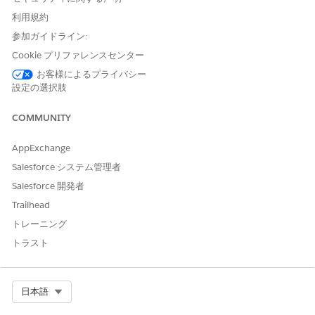
します。
決定表ページの [テーブル] タブで、[
View Object Record
利用規約
Page
(オブジェクトのレコードページを表示)] をクリックしま
参加ガイドライン:
す。
Cookie プリファレンスセンター
[Product Qualifications (製品評価)] リストビューページか
お客様によるプライバシー
ら、[
新規] を
選択します。
設定の選択肢
最初のルールでは、リモート通知サービスプロセスの対象資格
を得るための入力条件の値を入力します。
COMMUNITY
[ProductId] で、デフォルトの演算子として [
次の文字列
と一致する] を選択し、値として [
Remote Notification]
AppExchange
を選択します。
Department_c で、デフォルトの演算子として [
次の文字
Salesforce システム管理者
列
と一致する] を選択し、値として「
Customer
Salesforce 開発者
Engagement」
と入力します。
Trailhead
Rating_c で、デフォルトの演算子として [
次の文字列
と一
致する] を選択し、値として「
と入力します。
Gold」
トレーニング
トラスト
2 つ目のルールでは、リモートドアロック & ロック解除サー
ビスプロセスの対象資格を得るための入力条件の値を入力しま
す。
ProductId で、デフォルトの演算子として [
次の文字列
と
Select Org
日本語
一致する] を選択し、値として [
Remote Door Lock and