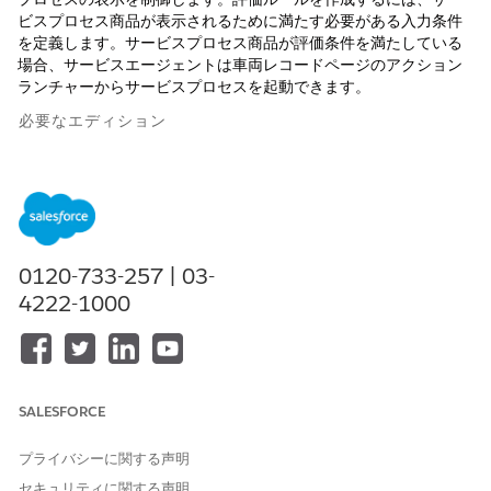
ビスプロセス商品が表示されるために満たす必要がある入力条件
を定義します。サービスプロセス商品が評価条件を満たしている
場合、サービスエージェントは車両レコードページのアクション
ランチャーからサービスプロセスを起動できます。
必要なエディション
使用可能なエディション:
Enterprise
Edition、
Unlimited
Edition、および
Developer
Edition。
必要なユーザー権限
0120-733-257 | 03-
資格ルールを作成する
商品カタログ管理デザイナー
4222-1000
アプリケーションランチャーで、[
商品カタログ管理
] を見つけ
て選択します。
Product Catalog Management (商品カタログ管理) アプリケ
ーションのホームページで、[
Qualification Rules (資格ルー
SALESFORCE
ル
)] をクリックします。
適格性決定表のリストから、商品適格性ルールを追加する
プライバシーに関する声明
RemoteActionsSvcProcessEligibilityTable
決定表をクリック
セキュリティに関する声明