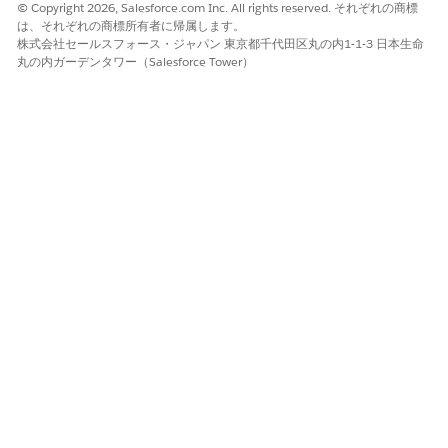
Unlock
(リモートドアのロックおよびロック解除)] を選択
© Copyright 2026, Salesforce.com Inc. All rights reserved. それぞれの商標
は、それぞれの商標所有者に帰属します。
します。
株式会社セールスフォース・ジャパン 東京都千代田区丸の内1-1-3 日本生命
Department_c で、デフォルトの演算子として [
次の文字
丸の内ガーデンタワー（Salesforce Tower）
列
と一致する] を選択し、値として「
Emergency
Assistance
」 (緊急支援) と入力します。
Rating_c で、デフォルトの演算子として [
次の文字列
と一
致する] を選択し、値として「
と入力します。
Gold」
2 番目のルールでは、Remote Ignition Control サービスプロ
セスの対象資格を得るための入力条件の値を入力します。
[ProductId] で、デフォルトの演算子として [
次の文字列
と一致する] を選択し、値として [
Remote Ignition
Control
] を選択します。
Department_c で、デフォルトの演算子として [
次の文字
列
と一致する] を選択し、値として「
Emergency
Assistance
」 (緊急支援) と入力します。
Rating_c で、デフォルトの演算子として [
次の文字列
と一
致する] を選択し、値として「
と入力します。
Platinum」
変更を保存します。