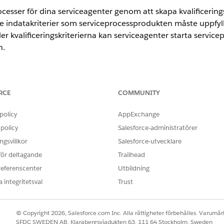
ocesser för dina serviceagenter genom att skapa kvalificerings
 de indatakriterier som serviceprocessprodukten måste uppfylla 
r kvalificeringskriterierna kan serviceagenter starta servic
n.
ted
och
Developer
Editions.
RCE
COMMUNITY
ANVÄNDARBEHÖRIGHETER SOM KRÄVS FÖR ATT
policy
AppExchange
policy
Salesforce-administratörer
Designer för produktkatalog
gsvillkor
Salesforce-utvecklare
hantering
från Appstartaren.
 för deltagande
Trailhead
oduktkataloghantering, klicka på
Kvalificeringsregler
.
referenscenter
Utbildning
r för kvalificering, klicka på beslutstabellen
RemoteActionsSvcProces
 integritetsval
Trust
för.
abellsidan, klicka på
Visa objektpostsida
.
kationer, välj
Ny
.
© Copyright 2026, Salesforce.com Inc. Alla rättigheter förbehålles. Varumärk
dena för indatakriterierna för att kvalificera rätten till serviceproce
SFDC SWEDEN AB, Klarabergsviadukten 63, 111 64 Stockholm, Sweden