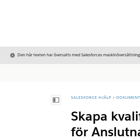
Stäng
Den här texten har översatts med Salesforces maskinöversättnin
SALESFORCE-HJÄLP
DOKUMEN
Du är här:
Visa innehållsförteckning
Skapa kvali
för Anslutn