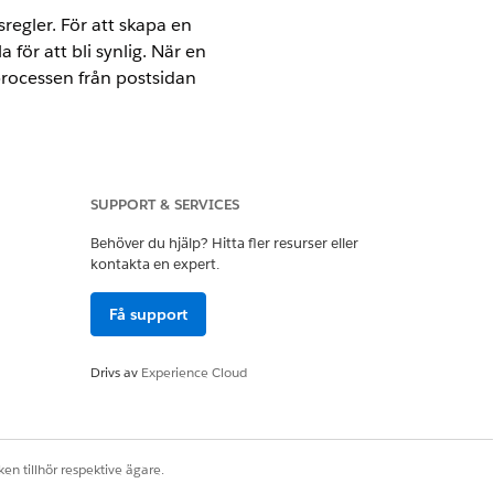
regler. För att skapa en
för att bli synlig. När en
eprocessen från postsidan
SUPPORT & SERVICES
Behöver du hjälp? Hitta fler resurser eller
kontakta en expert.
hantering
Få support
Drivs av
Experience Cloud
sEligibilityTable
som du vill lägga till
en tillhör respektive ägare.
ssen Fjärrnotis.