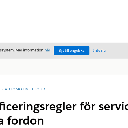
gssystem. Mer information
här
.
Byt till engelska
Inte nu
T
AUTOMOTIVE CLOUD
ficeringsregler för serv
a fordon