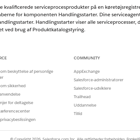
de kvalificerede serviceprocesprodukter på en køretøjsregistre
berne for komponenten Handlingsstarter. Dine serviceagente
dlingsstarter. Handlingsstarter viser alle serviceprocesser, d
et ved brug af Produktkatalogstyring.
ted
og
Developer
Edition
RCE
COMMUNITY
BRUGERTILLADELSER PÅKRÆVET
 om beskyttelse af personlige
AppExchange
er
Salesforce-administratorer
e i Handlingsstarter:
Branchens servicefærdig
 om sikkerhed
Salesforce-udviklere
OG
r anvendelse
Trailhead
njer for deltagelse
Design for produktkatalog
Uddannelse
ræferencecenter
Tillid
 et køretøj i Lightning App-konstruktør.
privacybeslissingen
tarter hen på siden.
onentegenskabsruden.
lingsstarter skal du vælge
Servicekatalog
.
© Copyright 2026, Salesforce.com Inc. Alle rettigheder forbeholdes. Forskell