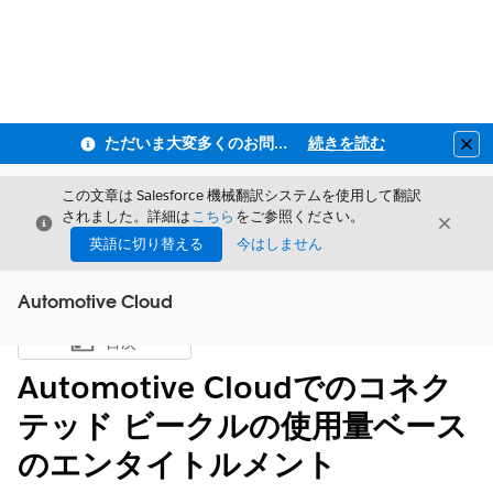
ただいま大変多くのお問い合わせをいただいており、ご連絡までにお時間を頂戴しております
続きを読む
Clo
この文章は Salesforce 機械翻訳システムを使用して翻訳
されました。詳細は
こちら
をご参照ください。
閉じる
閉じ
閉じる
英語に切り替える
今はしません
Automotive Cloud
目次
目次を表示
Automotive Cloudでのコネク
テッド ビークルの使用量ベース
のエンタイトルメント