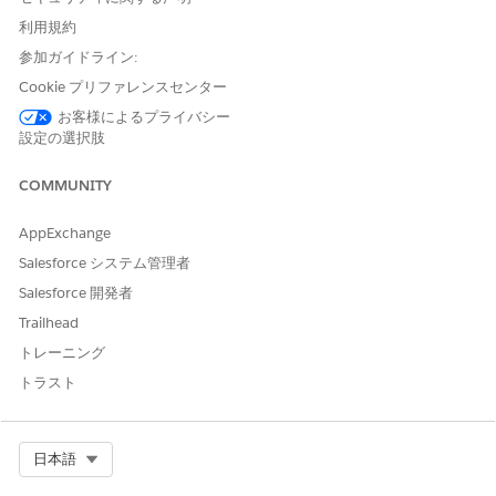
次の表に、Vehicle Connected Services Monthly Per Unit
利用規約
Entitlement アドオンライセンスを購入したときに付与される割
参加ガイドライン:
り当てを示します。これらの割り当ては、アクションを実行する
個々のユーザーではなく、組織に適用されます。
Cookie プリファレンスセンター
お客様によるプライバシー
設定の選択肢
COMMUNITY
これらの割り当ては絶対制限ではなく、契約で適用されま
メモ
AppExchange
す。詳細は、Salesforce システム管理者にお問い合わせくださ
い。
Salesforce システム管理者
Salesforce 開発者
また、各アクションで許可されているコール数を補完する、接続
Trailhead
サービスの必要な数の Omnistudio コール、ビジネスルールエン
トレーニング
ジンコール、フローコール、ビジネス API コールを個別に購入す
トラスト
る必要があります。
使用量ベースのエン
使用量ベースのエン
WHAT’S
COUNTED? (計数対
タイトルメント名
タイトルメント許容
Select Org
日本語
象)
量