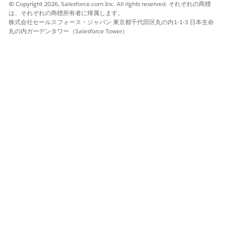
© Copyright 2026, Salesforce.com Inc. All rights reserved. それぞれの商標
有効なコネクテッ
アドオンライセン
各Vehicle
は、それぞれの商標所有者に帰属します。
ド車両両数の制限
スごとに 1 台の車
Connected
株式会社セールスフォース・ジャパン 東京都千代田区丸の内1-1-3 日本生命
両を [コネクテッド
Services Monthly
丸の内ガーデンタワー（Salesforce Tower）
サービス有効] とし
Per Unit
てマークできま
Entitlementアドオ
す。
ン ライセンスで
は、1台のコネクテ
ッド車両にアクセ
スできます。コネ
クテッドサービス
の車両をさらに有
効化するには、追
加のアドオンライ
センスを購入する
必要があります。
たとえば、アドオ
ンライセンスを
10,000 単位購入
した場合、組織の
10,000 件の車両
レコードを [コネク
テッドサービス有