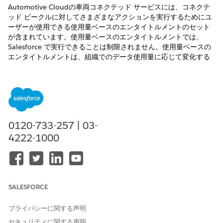
Automotive Cloudの車両コネクテッド サービスには、コネクテ
ッド ビークルに対してさまざまなアクションを実行するためにユ
ーザーが使用できる使用量ベースのエンタイトルメントのセット
が含まれています。使用量ベースのエンタイトルメントでは、
Salesforce で実行できることは制限されません。使用量ベースの
エンタイトルメントは、組織でのデータ使用量に応じて変化する
契約上の制限です。コネクテッド車両のエンタイトルメントは、
特定のアクションで実行可能な通話数の最適な指針として使用で
きます。会社の使用量が許容量を超えると、契約への追加事項に
ついて話し合うために Salesforce から連絡があります。
必要なエディション
0120-733-257 | 03-
4222-1000
使用可能なエディション:
Enterprise
Edition、
Unlimited
Edition、および
Developer
Edition
Vehicle Connected Services Monthly Per Unit Entitlementアド
オン ライセンスがプロビジョニングされ、組織でコネクテッド車
両サービスが有効になっていることを確認します。1 か月あたり
SALESFORCE
のエンタイトルメントの場合、月の開始と終了は、契約により決
定されます。組織の使用量ベースのエンタイトルメントの開始日
プライバシーに関する声明
と終了日は [設定] の [組織情報] ページで表示できます。
セキュリティに関する声明