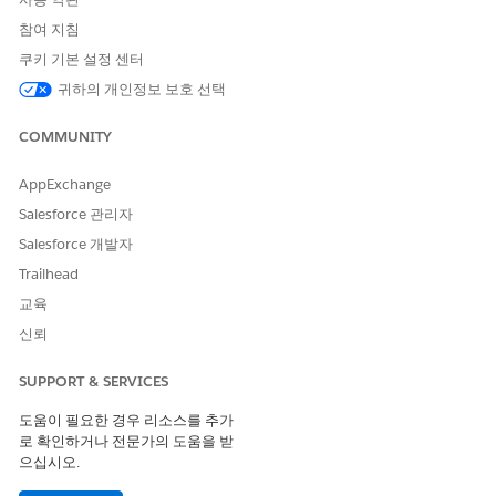
참여 지침
이러한 할당은 절대 제한이 아니며 계약상 적용됩니다. 자세
노트
쿠키 기본 설정 센터
한 내용은 Salesforce 관리자에게 문의하십시오.
귀하의 개인정보 보호 선택
또한 각 작업에 대해 허용되는 호출 수를 보완하는 연결된 서비스에
COMMUNITY
대해 필요한 수의 Omnistudio 호출, 비즈니스 규칙 엔진 호출,
Flow 호출, 비즈니스 API 호출을 별도로 구매해야 합니다.
AppExchange
Salesforce 관리자
사용량 기반 권리 이
사용량 기반 권리 자
계산됨은 무엇입니
름
격
까?
Salesforce 개발자
Trailhead
활성 연결된 차량
추가 기능 라이센스
각 차량 연결 서비
수 제한
당 차량 1개를 연결
교육
스 월별 단위당 권
된 서비스 활성으로
리 추가 기능 라이
신뢰
표시할 수 있습니
센스는 연결된 차량
다.
단일에 대한 액세스
SUPPORT & SERVICES
권한을 제공합니다.
연결된 서비스에 더
도움이 필요한 경우 리소스를 추가
많은 차량을 활성화
로 확인하거나 전문가의 도움을 받
하려면 추가 기능
으십시오.
라이센스를 구매해