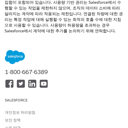
집합이 포함되어 있습니다. 사용량 기반 권리는 Salesforce에서 수
행할 수 있는 작업을 제한하지 않으며, 조직의 데이터 소비에 따라
달라지는 계약에 따라 적용되는 제한입니다. 연결된 차량에 대한 권
리는 특정 작업에 대해 실행할 수 있는 최적의 호출 수에 대한 지침
으로 사용할 수 있습니다. 사용량이 허용량을 초과하는 경우
Salesforce에서 계약에 대한 추가를 논의하기 위해 연락합니다.
필수 EDITION
지원 제품:
Enterprise
,
Unlimited
,
Developer
Edition
차량 연결 서비스 월별 단위 권한 추가 기능 라이센스가 프로비저닝
1-800-667-6389
되고 조직에서 연결된 차량 서비스가 활성화되어 있는지 확인합니
다. 월별 권리의 경우 계약에 따라 월의 시작 및 끝이 결정됩니다. 설
정의 회사 정보 페이지에서 조직의 사용량 기반 권리의 시작 및 종
료 날짜를 볼 수 있습니다.
이 표는 차량 연결된 서비스 단위당 월간 권리 추가 기능 라이센스
SALESFORCE
를 구매할 때 부여되는 할당을 설명합니다. 이러한 할당은 작업을
수행하는 개별 사용자가 아닌 조직에 적용됩니다.
개인정보 처리방침
보안 정책
사용 약관