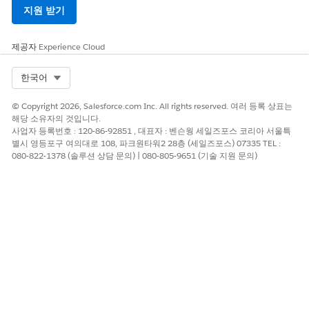
야 합니다.
지원 받기
예를 들어, 추가 기
능 라이센스
제공자
Experience Cloud
10,000개를 구매
하는 경우 조직의
Select Org
한국어
차량 레코드를
10,000개 연결된
© Copyright 2026, Salesforce.com Inc. All rights reserved. 여러 등록 상표는
서비스 활성으로 표
해당 소유자의 것입니다.
시할 수 있습니다.
사업자 등록번호 : 120-86-92851 , 대표자 : 벤슨웡 세일즈포스 코리아 서울특
별시 영등포구 여의대로 108, 파크원타워2 28층 (세일즈포스) 07335 TEL :
한 달의 시작 일자
080-822-1378 (솔루션 상담 문의) | 080-805-9651 (기술 지원 문의)
이후에 차량이 연결
됨으로 표시되는 경
우 전체 달의 계산
에 차량이 고려됩니
다.
실천 가능한 차량
월별 300개(식 집
연결된 서비스가 활
이벤트 오케스트레
합 기반 오케스트레
성화된 각 차량에
이션 제한
이션 150개 및 플로
대해 실행 절차 유
기반 오케스트레이
형별 매월 150개의
션 150개)
실행 가능한 이벤트