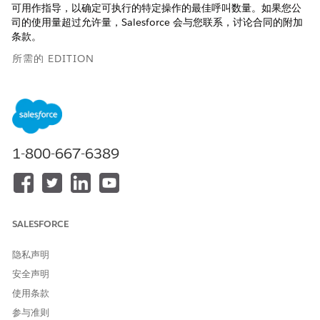
可用作指导，以确定可执行的特定操作的最佳呼叫数量。如果您公
司的使用量超过允许量，Salesforce 会与您联系，讨论合同的附加
条款。
所需的 EDITION
适用于：
Enterprise
、
Unlimited
和
Developer
Edition
请确保配置了车辆联网服务每月单位权利加载项许可证，并在组织
中启用了联网车辆服务。对于每月授权，您的合同决定了每月的开
1-800-667-6389
始和结束。您可以在“设置”中的“公司信息”页面上查看组织基于使用
情况的授权的开始和结束日期。
此表描述了在购买车辆连接服务每月单位权利加载项许可证时授予
的分配。这些分配适用于组织，不适用于执行操作的个人用户。
SALESFORCE
隐私声明
安全声明
这些分配不是绝对限制，而是通过合同执行的。要了解更多
备注
使用条款
信息，请联系您的 Salesforce 管理员。
参与准则