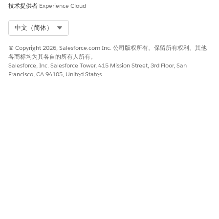
录标记为连接服务
技术提供者
Experience Cloud
已启用。
如果车辆在一个月
Select Org
中文（简体）
的开始日期之后被
标记为已连接，则
© Copyright 2026, Salesforce.com Inc. 公司版权所有。保留所有权利。其他
在整个月的计算中
各商标均为其各自的所有人所有。
Salesforce, Inc. Salesforce Tower, 415 Mission Street, 3rd Floor, San
都会考虑该车辆。
Francisco, CA 94105, United States
可操作车辆事件编
每月 300 次（150
对于连接服务处于
排限制
次表达式集和 150
活动状态的每辆
次基于流的编排）
车，每种执行程序
类型每月可以触发
150 个可操作事件
编排。您可以每月
触发为每个联网车
辆触发 300 次编配
入站事件 (POST)
API，以触发远程信
息处理提供商提出
的关键事件的编
配。
例如，如果