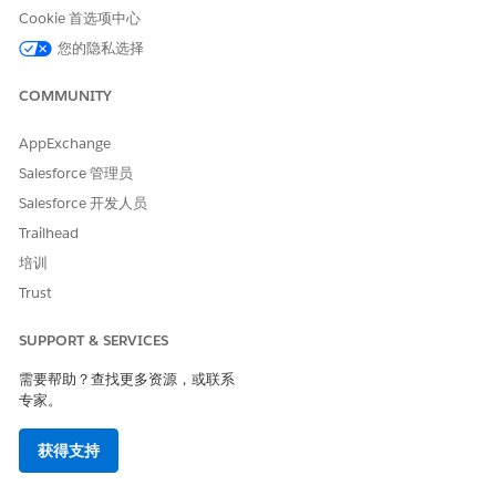
Cookie 首选项中心
对于连接的服务，您还必须单独购买所需的 Omnistudio 调用、业
务规则引擎调用、流调用和业务 API 调用次数，以补充每个操作的
您的隐私选择
允许调用次数。
COMMUNITY
基于使用情况的权利
基于使用情况的授权
计入内容？
名称
允许
AppExchange
Salesforce 管理员
有效联网车辆数量
对于每个加载项许
每个车辆联网服务
限制
可证，您可以将 1
每月每单位权利加
Salesforce 开发人员
辆车标记为连接服
载项许可证允许访
Trailhead
务已启用。
问一个单位的联网
培训
车辆。要为连接的
服务激活更多车
Trust
辆，您必须购买额
外的加载项许可
SUPPORT & SERVICES
证。
需要帮助？查找更多资源，或联系
例如，如果您购买
专家。
了 10,000 个加载
项许可证，您可以
获得支持
将贵组织中的
10,000 个车辆记