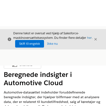
Denne tekst er oversat ved hjælp af Salesforce-
maskinoversættelsessystem. Du finder flere detaljer
her
.
Luk
Luk
Luk
Skift til engelsk
Ikke nu
Indhold
Vis indholdsfortegnelse
Beregnede indsigter i
Automotive Cloud
Automotive-datasættet indeholder foruddefinerede
beregnede indsigter, der hjælper bilfirmaer med at analysere
data, der er relateret til kundetilfredshed, salg af køretøjer og