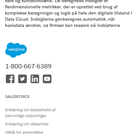
dele og kundelivsværdi. De beregnede indsigter er
flerdimensionelle metrikker, der er oprettet ved brug af
komplekse beregninger og logik på hele den digitale tilstand i
Data Cloud. Indsigterne genberegnes automatisk, når
basisdata ændres, og firmaer kan reagere på indsigterne
næsten i realtid.
EDITIONSHEADING
Tilgængelig i:
Enterprise
,
Unlimited
og
Developer
Edition
1-800-667-6389
Beregnede indsigter kan handles på, fordi du kan se dem i
CRM Analytics for at forstå datamønstre, og du kan opbygge
segmenter til at analysere dine kunder. Se
beregnede
indsigter
for at få flere oplysninger.
SALESFORCE
Beregnede indsigter: Køretøjets levetidsværdi
Den beregnede indsigt Køretøjets levetidsværdi aggregerer
den levetidsomsætning, der er genereret fra alle salgs- og
Erklæring om beskyttelse af
personlige oplysninger
serviceaktiviteter for et specifikt køretøj. Livstidsværdien af
et køretøj inkluderer salgs- og serviceaktiviteter for
Erklæring om sikkerhed
producenten af det oprindelige udstyr og forhandlerne.
Vilkår for anvendelse