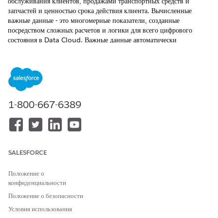
обслуживания клиентов, продажами транспортных средств и
запчастей и ценностью срока действия клиента. Вычисленные
важные данные - это многомерные показатели, созданные
посредством сложных расчетов и логики для всего цифрового
состояния в Data Cloud. Важные данные автоматически
пересчитываются, когда базовые данные меняются, и компании
могут выполнять действия над важными данными практически в
режиме реального времени.
ТРЕБУЕМЫЕ ВЕРСИИ
1-800-667-6389
Доступно в версиях:
Enterprise
Edition,
Unlimited
Edition и
Developer
Edition
Вычисленные важные данные доступны для действий, так как их
можно просмотреть в CRM Analytics для понимания схем данных,
SALESFORCE
а можно создать сегменты для анализа клиентов. См.
Вычисленные
важные данные
для получения дополнительных сведений.
Положение о
Вычисленные важные данные: Значение срока действия
конфиденциальности
транспортного средства
Положение о безопасности
Вычисленные важные данные о стоимости срока действия
Условия использования
транспортного средства агрегируют доход на протяжении срока