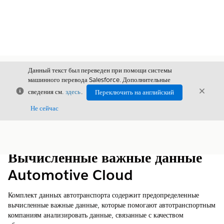
Данный текст был переведен при помощи системы
машинного перевода Salesforce. Дополнительные
Закрыть
Закры
сведения см.
здесь
.
Переключить на английский
Закрыт
Не сейчас
Содержание
Показать содержание
Вычисленные важные данные
Automotive Cloud
Комплект данных автотранспорта содержит предопределенные
вычисленные важные данные, которые помогают автотранспортным
компаниям анализировать данные, связанные с качеством