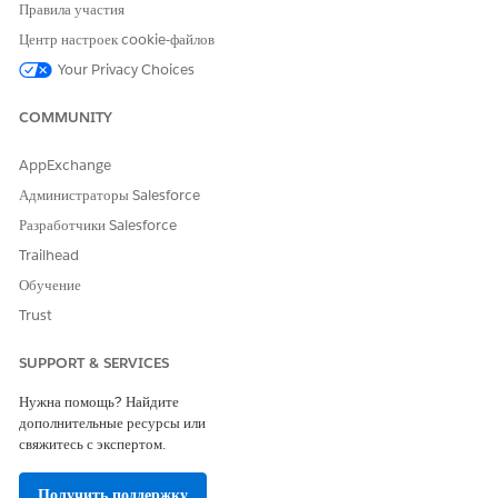
действия, полученный от всех действий по продажам и
Правила участия
обслуживанию для определенного транспортного средства.
Центр настроек cookie-файлов
Ценность срока действия транспортного средства включает
Your Privacy Choices
действия по продажам и обслуживанию производителя
оригинального оборудования и дилеров.
COMMUNITY
Вычисленные важные данные: Количество открытых
обращений по транспортному средству
AppExchange
Количество открытых обращений по транспортному средству
Администраторы Salesforce
вычисленные важные данные агрегируют количество открытых
Разработчики Salesforce
обращений клиентов для определенного транспортного
Trailhead
средства и группируют их по году, кварталу и месяцу. Важные
данные учитывают нерешенные обращения и предоставляют
Обучение
понимание решения обращений клиентов.
Trust
Вычисленные важные данные: Общее количество
обращений по транспортному средству
SUPPORT & SERVICES
Количество общих обращений по транспортному средству
Нужна помощь? Найдите
вычисленные важные данные агрегируют количество
дополнительные ресурсы или
обращений клиентов для определенного транспортного
свяжитесь с экспертом.
средства и группируют обращения по году, кварталу и месяцу.
Важные данные учитывают обращения во всех статусах и
Получить поддержку