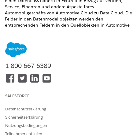
einen Datenfluss nahezu in Echtzeit in Bezug auf Vertrieb,
Service, Finanzen und andere Aspekte Ihres
Automobilgeschäfts von Automotive Cloud zu Data Cloud. Die
Felder in den Datenmodellobjekten werden den
entsprechenden Feldern in den Quellobjekten in Automotive
Cloud zugeordnet. Sie können nach Bedarf andere Felder
zuordnen oder die nicht verwendeten Zuordnungen löschen.
ERFORDERLICHE EDITIONEN
Verfügbarkeit:
Enterprise
,
Unlimited
und
Developer
Edition
1-800-667-6389
Automotive Cloud Zuordnungen für Accounts
Datenzuordnungen für das in Verbindung mit dem
Salesforce CRM-Konnektor verwendete Account-
Datenquellenobjekt. Verwenden Sie diese Zuordnungen,
SALESFORCE
um Informationen über die einzelnen oder geschäftlichen
Accounts für Händler, Kunden oder Lieferanten zu
Datenschutzerklärung
speichern. Sie können die Zuordnungen an Ihre
Sicherheitserklärung
Anforderungen anpassen.
Nutzungsbedingungen
Automotive Cloud Zuordnungen für Kontakte
Teilnahmerichtlinien
Datenzuordnungen für das in Verbindung mit dem