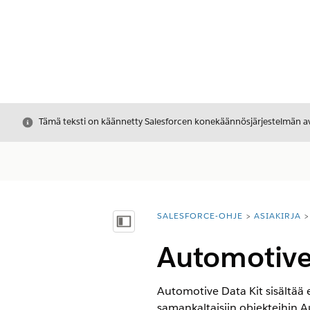
Sulje
Tämä teksti on käännetty Salesforcen konekäännösjärjestelmän avu
SALESFORCE-OHJE
ASIAKIRJA
Olet tässä:
Näytä sisällysluettelo
Automotive 
Automotive Data Kit sisältää e
samankaltaisiin objekteihin Au