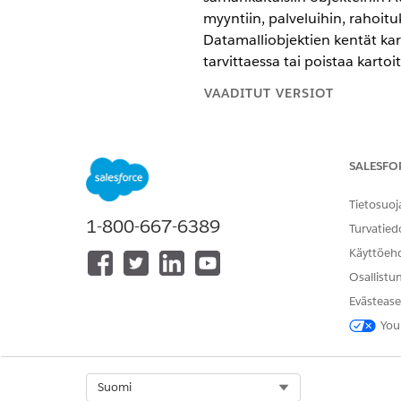
myyntiin, palveluihin, rahoit
Datamalliobjektien kentät kar
tarvittaessa tai poistaa kartoit
VAADITUT VERSIOT
Käytettävissä:
Enterprise Edition
SALESFO
Automotive Cloud -kartoitukset
Datakartoitukset Tili-tietoläh
Tietosuoj
jälleenmyyjien, asiakkaiden tai
1-800-667-6389
Turvatied
Automotive Cloudin kartoituk
Käyttöeh
Tietojen kartoitukset Yhteyshe
Osallistu
tallentaaksesi tietoja tileihin 
jäsenistä. Voit mukauttaa kar
Evästease
You
Omaisuuden Automotive Clou
Datakartoitukset omaisuuksien
tallentaaksesi tietoja asiakka
tarpeidesi mukaan.
Select Org
Suomi