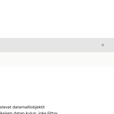
Sulje
Sulje
 olevat datamalliobjektit
aisen datan kulun, joka liittyy