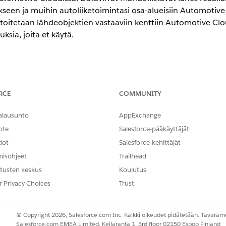
ukseen ja muihin autoliiketoimintasi osa-alueisiin Automotive
toitetaan lähdeobjektien vastaaviin kenttiin Automotive Clou
uksia, joita et käytä.
-,
Unlimited Edition
- ja
Developer Edition
-versioissa.
RCE
COMMUNITY
 tileille
deobjektille, jota käytetään Salesforce CRM -liittimen kanssa. Käytä n
alausunto
AppExchange
 toimittajien yksittäisistä tai yritystileistä. Voit mukauttaa kartoitu
ote
Salesforce-pääkäyttäjät
set yhteyshenkilöille
dot
Salesforce-kehittäjät
nkilö-tietolähde-objektille, jota käytetään Salesforce CRM -liittimen
misohjeet
Trailhead
liittyvistä ihmisistä, kuten jälleenmyyjien työntekijöistä, yritykseen l
toituksia tarpeidesi mukaan.
tusten keskus
Koulutus
r Privacy Choices
Trust
d -kartoitukset
 tietolähdeobjektille, jota käytetään Salesforce CRM -liittimen kans
iden ostamista omaisuuksista, kuten ajoneuvoista, osista ja lisätarvi
© Copyright 2026, Salesforce.com Inc. Kaikki oikeudet pidätetään. Tavarame
Salesforce.com EMEA Limited, Keilaranta 1, 3rd floor 02150 Espoo Finland