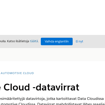
lla. Katso lisätietoja
täältä
.
Vaihda englantiin
Ei nyt
AUTOMOTIVE CLOUD
Cloud -datavirrat
simääritettyjä datavirtoja, jotka kartoittavat Data Cloudissa
tomotive Cloudissa. Datavirrat mahdollistavat lähes reaaliaik