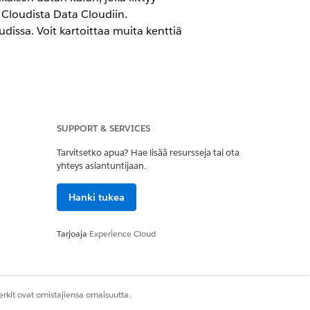
 Cloudista Data Cloudiin.
dissa. Voit kartoittaa muita kenttiä
SUPPORT & SERVICES
äitä kartoituksia tallentaaksesi tietoja
Tarvitsetko apua? Hae lisää resursseja tai ota
ksia tarpeidesi mukaan.
yhteys asiantuntijaan.
Hanki tukea
 kanssa. Käytä näitä kartoituksia
iittyvistä henkilöistä tai kotitalouden
Tarjoaja
Experience Cloud
sa. Käytä näitä kartoituksia
kkeista. Voit mukauttaa kartoituksia
rkit ovat omistajiensa omaisuutta.