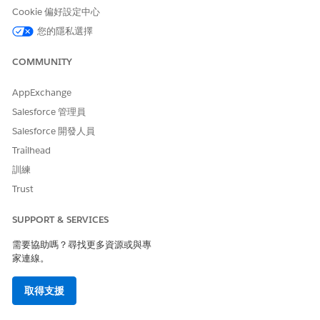
Cookie 偏好設定中心
來源物件資料對應。使用這些對應來儲存資產在整個生命週期內
相關帳戶的相關資訊,例如經銷商、服務提供者、零售商和客
您的隱私選擇
戶。您可以自訂對應以符合您的需求。
COMMUNITY
資產連絡人參與者的 Automotive Cloud 對應
與 Salesforce CRM 連接器搭配使用的「資產連絡人參與者」資
AppExchange
料來源物件資料對應。使用這些對應儲存資產在整個生命週期內
Salesforce 管理員
與其相關的連絡人資訊,例如銷售工作人員、服務技術人員和家
庭成員。您可以自訂對應以符合您的需求。
Salesforce 開發人員
Trailhead
適用於資產里程碑的 Automotive Cloud 對應
與 Salesforce CRM 連接器搭配使用的「資產里程碑」資料來源
訓練
物件資料對應。使用這些對應來儲存關於關鍵里程碑和與車輛或
Trust
備用零件相關事件的資訊。您可以自訂對應以符合您的需求。
SUPPORT & SERVICES
適用於資產保固的 Automotive Cloud 對應
與 Salesforce CRM 連接器搭配使用的「資產保固條款」資料來
需要協助嗎？尋找更多資源或與專
源物件資料對應。使用這些對應來儲存關於特定資產保固條款的
家連線。
資訊,其例外情況、例外情況和權益與基本產品保固不同。您可
以自訂對應以符合您的需求。
取得支援
適用於個案的 Automotive Cloud 對應
搭配 Salesforce CRM 連接器使用的「個案」資料來源物件資料