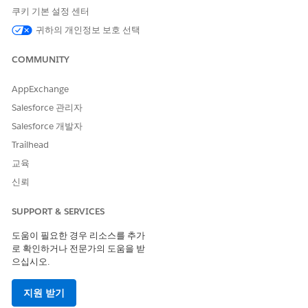
계정
쿠키 기본 설정 센터
계정 연락처
귀하의 개인정보 보호 선택
자산
자산 중대 사건
COMMUNITY
자산 참가자
자산 보증 약관
AppExchange
사례
Salesforce 관리자
금융 계정
금융 계정 잔액
Salesforce 개발자
금융 계정 수수료
Trailhead
금융 계정 당사자
교육
금융 계정 트랜잭션
신뢰
리드
리드 선호 판매자
SUPPORT & SERVICES
충성도 트랜잭션 저널
기회
도움이 필요한 경우 리소스를 추가
기회 선호 판매자
로 확인하거나 전문가의 도움을 받
기회 제품
으십시오.
제품
리베이트 청구
지원 받기
세일즈 주문