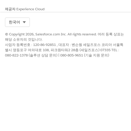
세일즈 주문 상품
측정 단위
제공자
Experience Cloud
차량
차량 정의
Select Org
한국어
보증 약관
작업 주문
© Copyright 2026, Salesforce.com Inc. All rights reserved. 여러 등록 상표는
작업 주문 항목
해당 소유자의 것입니다.
사업자 등록번호 : 120-86-92851 , 대표자 : 벤슨웡 세일즈포스 코리아 서울특
작업 주문 품목
별시 영등포구 여의대로 108, 파크원타워2 28층 (세일즈포스) 07335 TEL :
080-822-1378 (솔루션 상담 문의) | 080-805-9651 (기술 지원 문의)
자동차 비즈니스에 대한 정보를 모델링하는 데 사용할 수 있
노트
는 기타 데이터 모델 개체 목록을 보려면
표준 데이터 모델 개체
(DMO)
를 참조하십시오.
이 기사를 통해 문제를 해결했습니까?
개선을 위한 의견을 보내주세요.