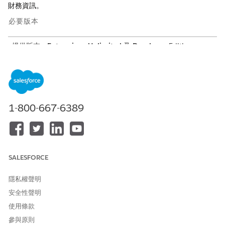
財務資訊。
必要版本
提供版本：
Enterprise
、
Unlimited
及
Developer
Edition
1-800-667-6389
若要使用「資料管理」功能,請根據「
指派資料存取權」
將權
備註
限授與列出的物件。如果您有多個資料空間,則必須授與每個資料
空間中物件的存取權。非預設資料空間中的物件名稱遵循
<DataSpace 字首>_<物件名稱> 的慣例。
SALESFORCE
將資產和客戶資料匯入至 Data Cloud 後,請先將資料對應至必要的
DMO,再將資料用於區隔、啟用、分析或任何其他作業。以下是可用
隱私權聲明
於 Automotive Cloud 的 SSOT 封裝中的部分關鍵 DMO。
安全性聲明
帳戶
使用條款
帳戶連絡人
參與原則
資產