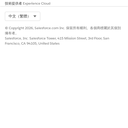
車輛定義
技術提供者
Experience Cloud
保固條款
工作指示
Select Org
中文（繁體）
工作指示項目
工作指示條列項目
© Copyright 2026, Salesforce.com Inc. 保留所有權利。各個商標屬於其個別
擁有者。
Salesforce, Inc. Salesforce Tower, 415 Mission Street, 3rd Floor, San
Francisco, CA 94105, United States
若要查看可用來建模汽車業務資訊的其他資料模型物件清單,
備註
請參閱
標準資料模型物件 (DMO)
。
此文章是否解決您的問題？
請讓我們知道，以便我們改進！
是
否