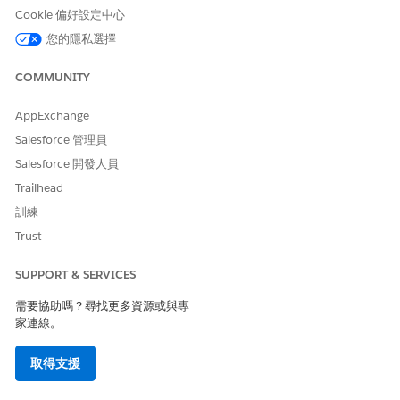
Cookie 偏好設定中心
資產里程碑
資產參與者
您的隱私選擇
資產保固條款
個案
COMMUNITY
財務帳戶
財務帳戶餘額
AppExchange
財務帳戶費用
Salesforce 管理員
財務帳戶對象
Salesforce 開發人員
財務帳戶交易
商機
Trailhead
商機偏好賣方
訓練
忠誠度交易日誌
Trust
機會
機會偏好賣方
SUPPORT & SERVICES
機會產品
產品
需要協助嗎？尋找更多資源或與專
回扣索賠
家連線。
銷售訂單
銷售訂單產品
取得支援
度量單位
交通工具