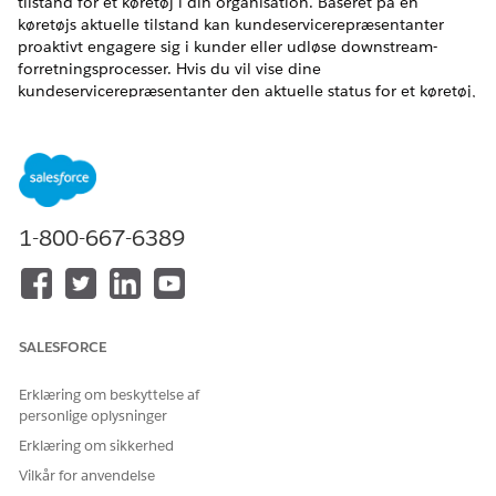
tilstand for et køretøj i din organisation. Baseret på en
køretøjs aktuelle tilstand kan kundeservicerepræsentanter
proaktivt engagere sig i kunder eller udløse downstream-
forretningsprocesser. Hvis du vil vise dine
kundeservicerepræsentanter den aktuelle status for et køretøj,
skal du føje flexkortet Køretøjsstatuspanel til siden
Køretøjsregistrering. Samarbejd med dit integrationsteam om
at beslutte, hvilken type telemetrikmetrikker du vil vise for
hvert køretøj. Konfigurer integrationsdefinitioner og
Omnistudio-komponenter for at hente værdierne fra et
eksternt telematiksystem. Udvid konfigurationen til at vise
1-800-667-6389
yderligere metrikker, eller rediger visningstypen af metrikker.
EDITIONSHEADING
Tilgængelig i:
Enterprise
,
Unlimited
og
Developer
Edition
SALESFORCE
Omnistudio-komponenter for køretøjsstatus
Erklæring om beskyttelse af
Panelet Køretøjsstatus bruger flere Omnistudio-
personlige oplysninger
komponenter, der hjælper brugere med at se
Erklæring om sikkerhed
telemetrimetrikker i realtid på en køretøjsregistrering.
Vilkår for anvendelse
Opsæt statuskontrol i realtid for køretøjer