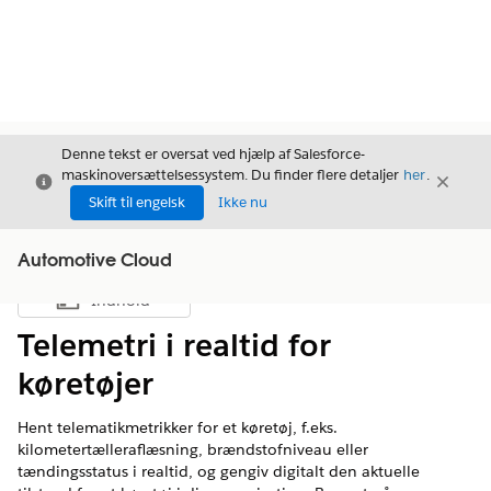
Denne tekst er oversat ved hjælp af Salesforce-
maskinoversættelsessystem. Du finder flere detaljer
her
.
Luk
Luk
Luk
Skift til engelsk
Ikke nu
Automotive Cloud
Indhold
Vis indholdsfortegnelse
Telemetri i realtid for
køretøjer
Hent telematikmetrikker for et køretøj, f.eks.
kilometertælleraflæsning, brændstofniveau eller
tændingsstatus i realtid, og gengiv digitalt den aktuelle