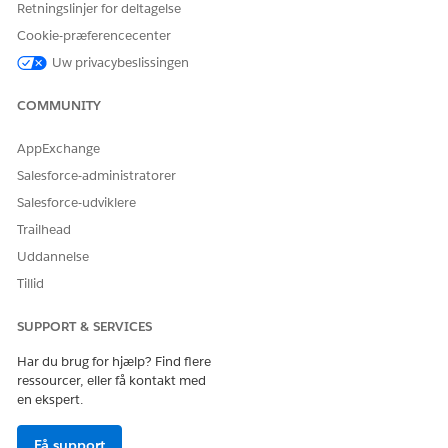
Retningslinjer for deltagelse
Konfigurer realtidstelemetri for køretøjer. Du kan få status
for et køretøj i realtid via en ekstern integration i
Cookie-præferencecenter
telematiksystemet. På en køretøjsregistreringsside skal du
Uw privacybeslissingen
tilføje Flexcards, der viser køretøjets tilstand og
ydeevnemetrikker, f.eks. dæktryk, motortemperatur og
COMMUNITY
luftstrømfrekvens. Eller brug FlexCard til at repræsentere
den digitale tilstand af et fysisk køretøj ved at spore
AppExchange
metrikker, f.eks. batteriets opladningsniveau, breddegrad,
Salesforce-administratorer
længdegrad, tændingsstatus og klimaanlægsstatus.
Salesforce-udviklere
Trailhead
Uddannelse
LØSTE DENNE ARTIKEL DIT PROBLEM?
Tillid
Giv os besked, så vi kan forbedre os!
SUPPORT & SERVICES
Ja
Nej
Har du brug for hjælp? Find flere
ressourcer, eller få kontakt med
en ekspert.
Få support