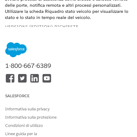
delle porte, notifica remota e altri processi personalizzati.
Utilizzare la scheda Riquadro stato veicolo per visualizzare lo
stato e lo stato in tempo reale del veicolo.
VERSIONI (EDITION) RICHIESTE
Disponibile in:
Enterprise Edition
, Unlimited Edition e
Developer Edition.
Gli agenti dell'assistenza possono utilizzare i diversi
1-800-667-6389
componenti della scheda Servizi connessi solo per i record
Veicolo in cui è selezionata la casella di controllo Servizi
connessi attivi. Se l'amministratore ha personalizzato il layout
della pagina Veicolo per aggiungere alla scheda altri
componenti che non dipendono dalle funzionalità del
SALESFORCE
Veicolo connesso, è possibile accedere a tali componenti.
Informativa sulla privacy
Informativa sulla protezione
Condizioni di utilizzo
ESEMPIO
Linee guida per la
Vediamo come un agente dell'assistenza di Neo Motors