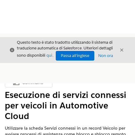
Questo testo è stato tradotto utilizzando il sistema di
traduzione automatica di Salesforce. Ulteriori dettagli
Chiudi
Chiud
Chiudi
sono disponibili
qui
.
Passa all'inglese
Non ora
Sommario
Mostra sommario
Esecuzione di servizi connessi
per veicoli in Automotive
Cloud
Utilizzare la scheda Servizi connessi in un record Veicolo per
avviare processi di assistenza come blocco e sblocco remoto