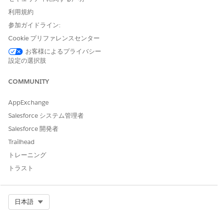
ように使用しているかを見てみましょう。
利用規約
サービスエージェントは、運転中に何らかの問題に直面してい
参加ガイドライン:
る顧客の Paul John から電話を受けます。運転者は車両の後部
Cookie プリファレンスセンター
左ドアのロックを解除できません。エージェントは Neo Luxe
お客様によるプライバシー
12TX 2023 Vs456 車両レコードを開き、Paul が顧客と運転者
設定の選択肢
の両方としてリストされていることを確認します。
サービスエージェントは、アクションランチャーで「Remote
COMMUNITY
Door Lock and Unlock (リモートドアのロックおよびロック解
除)」サービスプロセスを検索して選択します。カードには、車
AppExchange
両のすべてのドアの現在の状況が表示されます。エージェント
Salesforce システム管理者
は、背面左側のドアの状況をロック済みからロック解除済みに
変更します。リモートアクション要求の状況を示すケースが自
Salesforce 開発者
動的に作成されます。ケースが更新され、リモートアクション
Trailhead
が成功すると、Paul はプロンプトアクションの電話を介してエ
トレーニング
ージェントに感謝します。
トラスト
通話が完了すると、アクション可能イベントオーケストレーシ
ョンプロセスによって自動的に作成された車両レコードのレコ
ードアラートがエージェントに通知されます。レコードアラー
Select Org
トは、車両のテレマティクスシステムから受信したデータに基
日本語
づいてトリガーされ、診断コード (DTC) は P0023 として表示