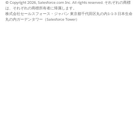
されます。 エージェントは Paul にこの問題を積極的に伝えた
© Copyright 2026, Salesforce.com Inc. All rights reserved. それぞれの商標
は、それぞれの商標所有者に帰属します。
いと考えています。
株式会社セールスフォース・ジャパン 東京都千代田区丸の内1-1-3 日本生命
[コネクテッドサービス] タブで、エージェントは [車両状況] パ
丸の内ガーデンタワー（Salesforce Tower）
ネルの [更新] をクリックして追加の詳細を取得します。データ
はテレマティクスシステムとの直接インテグレーションに基づ
いて更新されます。エンジン温度と油圧の総計値が正常値より
も高く、エージェントに関係します。
エージェントは直ちに優先度の高いケースレコードを作成し、
問題を追跡します。また、車両のサービスと修理を追跡する作
業指示も作成します。
次に、エージェントはアクションランチャーでリモート通知お
よびアラートサービスプロセスを検索して選択します。カード
で、エージェントはオブジェクトとしてケースを選択し、レコ
ードとして特定のケースを選択します。[メッセージ] に、エー
ジェントは「車両のエンジン温度と油圧の重要な指標を調査し
ています。調査に基づいて、サービス予定を確認するために近
日中にご連絡いたします」
リモート通知要求の状況を示すケースが自動的に作成されま
す。要求が成功すると、ケースが更新され、Paul は移動中に車
両のヒューマンマシンインターフェース (HMI) ダッシュボード