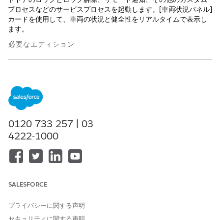
プロセスなどのサービスプロセスを起動します。[車両状況パネル]
カードを使用して、車両の状況と健全性をリアルタイムで表示し
ます。
必要なエディション
使用可能なエディション:
Enterprise
Edition、
Unlimited
Edition、および
Developer
Edition。
サービスエージェントは、[コネクテッドサービス有効] チェック
ボックスがオンになっている車両レコードでのみ [コネクテッドサ
ービス] タブの異なるコンポーネントを使用できます。システム管
0120-733-257 | 03-
理者が[Vehicle]ページ レイアウトをカスタマイズして、コネクテ
4222-1000
ッド車両の機能に依存しない他のコンポーネントをタブに追加し
ている場合、それらのコンポーネントにアクセスできます。
SALESFORCE
例
プライバシーに関する声明
Neo Motorsのサービスエージェントが車両レコードの
セキュリティに関する声明
[Connected Services]タブでさまざまなコンポーネントをどの