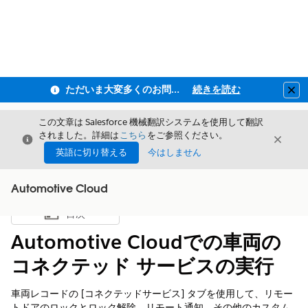
ただいま大変多くのお問い合わせをいただいており、ご連絡までにお時間を頂戴しております
続きを読む
Clo
この文章は Salesforce 機械翻訳システムを使用して翻訳
されました。詳細は
こちら
をご参照ください。
閉じる
閉じ
閉じる
英語に切り替える
今はしません
Automotive Cloud
目次
目次を表示
Automotive Cloudでの車両の
コネクテッド サービスの実行
車両レコードの [コネクテッドサービス] タブを使用して、リモー
トドアのロックとロック解除、リモート通知、その他のカスタム