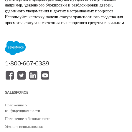
например, удаленного блокировки и разблокировки дверей,
удаленного уведомления и других настраиваемых процессов.
Используйте карточку панели статуса транспортного средства для
просмотра статуса и состояния транспортного средства в реальном
времени.
ТРЕБУЕМЫЕ ВЕРСИИ
Доступно в версиях:
Enterprise
Edition,
Unlimited
Edition и
Developer
Edition.
1-800-667-6389
Агенты службы поддержки могут использовать разные компоненты
на вкладке «Подключенные службы» только для записей
транспортных средств, где установлен флажок «Активные
подключенные службы». Если администратор настроил макет
SALESFORCE
страницы транспортного средства для добавления других
компонентов во вкладку, не зависящих от возможностей
Связанного транспортного средства, вы можете получить к ним
Положение о
доступ.
конфиденциальности
Положение о безопасности
Условия использования