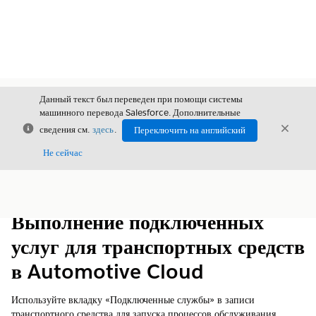
Данный текст был переведен при помощи системы
машинного перевода Salesforce. Дополнительные
Закрыть
Закры
сведения см.
здесь
.
Переключить на английский
Закрыт
Не сейчас
Содержание
Показать содержание
Выполнение подключенных
услуг для транспортных средств
в Automotive Cloud
Используйте вкладку «Подключенные службы» в записи
транспортного средства для запуска процессов обслуживания,