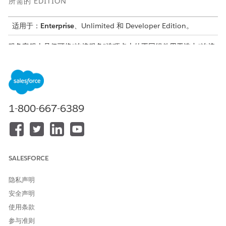
所需的 EDITION
适用于：
Enterprise
、Unlimited 和 Developer Edition。
服务客服人员仅可将“连接服务”选项卡上的不同组件用于选中“连接
服务已启用”复选框的车辆记录。如果您的管理员已自定义车辆页面
布局，以将其他组件添加到不依赖于联网车辆功能的选项卡，您可
以访问这些组件。
1-800-667-6389
示例
让我们看看 Neo Motors 的服务代理如何使用车辆记录的“连接
服务”选项卡上的不同组件。
SALESFORCE
服务代理收到客户 Paul John 的电话，他在开车时遇到一些问
题。司机无法解锁车辆的左后门。客服人员打开 Neo Luxe
隐私声明
12TX 2023 Vs456 车辆记录，并确认 Paul 同时列为客户和司
安全声明
机。
使用条款
服务代理在操作启动程序中搜索并选择远程门锁和解锁服务流
参与准则
程。在卡片上，显示车辆所有车门的当前状态。客服人员将左后