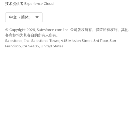
个案会更新，Paul 会在车辆的人机界面 (HMI) 仪表板上收到消
技术提供者
Experience Cloud
息，而他还在路上。
Select Org
中文（简体）
客服人员解决了客户的查询，并主动通知司机车辆性能的关键问
题。
© Copyright 2026, Salesforce.com Inc. 公司版权所有。保留所有权利。其他
各商标均为其各自的所有人所有。
Salesforce, Inc. Salesforce Tower, 415 Mission Street, 3rd Floor, San
Francisco, CA 94105, United States
本文章是否解决您的问题？
请与我们共享您的想法，以便我们进行改进！
是
否