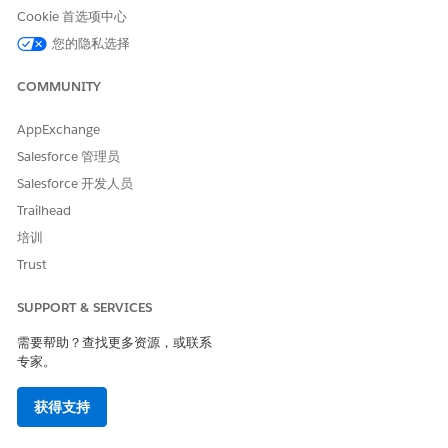
门的状态从锁定更改为解锁。系统会自动创建个案，显示远程操
Cookie 首选项中心
作请求的状态。在个案更新且远程操作成功时，Paul 会感谢客服
您的隐私选择
人员的及时操作。
COMMUNITY
呼叫完成后，客服人员会在车辆记录上注意到由可操作事件编排
流程自动创建的记录提醒。根据从车辆中的远程信息处理系统接
收的数据触发记录提醒，诊断代码 (DTC) 显示为 P0023。客服
AppExchange
人员希望主动与 Paul 沟通问题。
Salesforce 管理员
在“连接的服务”选项卡上，客服人员单击车辆状态面板上的刷
Salesforce 开发人员
新，以获取其他详细信息。数据根据与远程信息处理系统的直接
Trailhead
集成进行更新。发动机温度和油压指标显示高于正常值，这与客
培训
服人员有关。
Trust
客服人员会立即创建高优先级的个案记录，以跟踪问题。他还创
建工作订单来跟踪车辆的服务和维修。
SUPPORT & SERVICES
接下来，客服人员会在操作启动程序中搜索并选择远程通知和警
需要帮助？查找更多资源，或联系
报服务流程。在卡片上，客服人员选择个案作为对象，并选择特
专家。
定个案作为记录。对于消息，客服人员输入“我们正在调查车辆发
动机温度和机油压力的关键指标。我们将很快联系您，根据我们
的调查确认服务预约。”
获得支持
系统会自动创建个案，显示远程通知请求的状态。请求成功后，