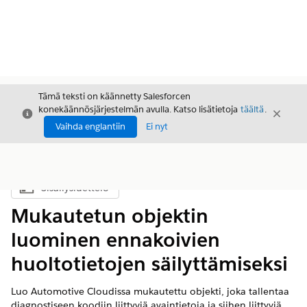
Tämä teksti on käännetty Salesforcen
konekäännösjärjestelmän avulla. Katso lisätietoja
täältä
.
Sulje
Sulje
Sulje
Vaihda englantiin
Ei nyt
Sisällysluettelo
Näytä sisällysluettelo
Mukautetun objektin
luominen ennakoivien
huoltotietojen säilyttämiseksi
Luo Automotive Cloudissa mukautettu objekti, joka tallentaa
diagnostiseen koodiin liittyviä avaintietoja ja siihen liittyviä