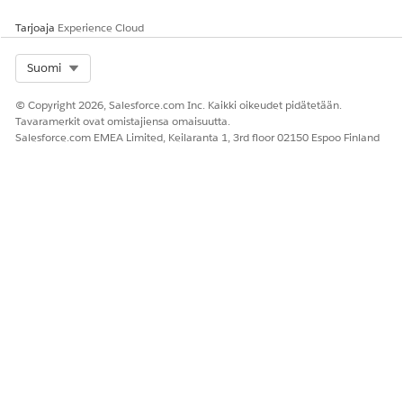
huoltokustannukset
.
Tarjoaja
Experience Cloud
Tallenna muutoksesi.
Napsauta
Kentät ja suhteet
.
Select Org
Suomi
Napsauta
Uusi
.
Luo numerotyyppinen kenttä.
© Copyright 2026, Salesforce.com Inc. Kaikki oikeudet pidätetään.
Syötä Otsikko-kenttään
.
Arvioitu aika päivinä
Tavaramerkit ovat omistajiensa omaisuutta.
Tallenna muutoksesi.
Salesforce.com EMEA Limited, Keilaranta 1, 3rd floor 02150 Espoo Finland
RATKAISIKO TÄMÄ ARTIKKELI ONGELMASI?
Anna palautetta, jotta voimme kehittyä!
Kyllä
Ei