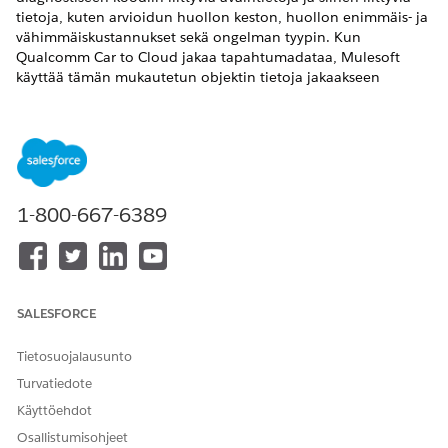
tietoja, kuten arvioidun huollon keston, huollon enimmäis- ja
vähimmäiskustannukset sekä ongelman tyypin. Kun
Qualcomm Car to Cloud jakaa tapahtumadataa, Mulesoft
käyttää tämän mukautetun objektin tietoja jakaakseen
arvioidun huollon tiedot asiakkaalle.
VAADITUT VERSIOT
Käytettävissä:
Enterprise Edition
-,
Unlimited Edition
- ja
Developer Edition
-versioissa.
1-800-667-6389
TARVITTAVAT KÄYTTÖOIKEUDET
Mukautettujen objektien
Järjestelmän pääkäyttäjä
luominen:
SALESFORCE
Napsauta Objektien hallinta -sivulta
Luo | Mukautettu
objekti
.
Tietosuojalausunto
Syötä Otsikko-kenttään
.
DTC-kartoitus
Turvatiedote
Syötä objektin nimeksi
.
DTCMapping
Käyttöehdot
Täytä muut tiedot tarvittaessa.
Osallistumisohjeet
Tallenna muutoksesi.