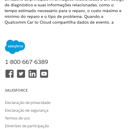
de diagnóstico e suas informações relacionadas, como o
tempo estimado necessário para o reparo, o custo máximo e
mínimo do reparo e o tipo de problema. Quando a
Qualcomm Car to Cloud compartilha dados de evento, a
Mulesoft usa as informações nesse objeto personalizado para
compartilhar detalhes sobre um reparo estimado com o
cliente.
EDIÇÕES OBRIGATÓRIAS
1-800-667-6389
Disponível em: Edições
Enterprise
,
Unlimited
e
Developer
.
PERMISSÕES DO USUÁRIO NECESSÁRIAS
Para criar objetos
Administrador de sistemas
SALESFORCE
personalizados:
Declaração de privacidade
No Gerenciador de objetos, clique em
Criar | Objeto
personalizado
.
Declaração de segurança
Para Rótulo, insira
.
Mapeamento de DTC
Termos de uso
Para Nome do objeto, insira
.
DTCMapping
Diretrizes de participação
Preencha outros detalhes conforme necessário.