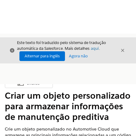
Este texto foi traduzido pelo sistema de tradução
automática da Salesforce. Mais detalhes
aqui
.
Fechar
Fecha
Fechar
Alternar para inglês
Agora não
Índice
Mostrar índice
Criar um objeto personalizado
para armazenar informações
de manutenção preditiva
Crie um objeto personalizado no Automotive Cloud que
armazene as principais informações relacionadas a um código