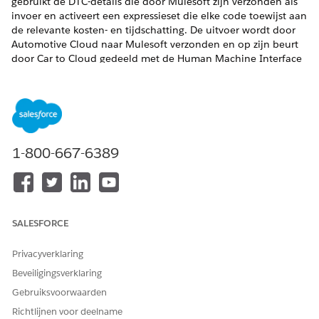
gebruikt de DTC-details die door Mulesoft zijn verzonden als
invoer en activeert een expressieset die elke code toewijst aan
de relevante kosten- en tijdschatting. De uitvoer wordt door
Automotive Cloud naar Mulesoft verzonden en op zijn beurt
door Car to Cloud gedeeld met de Human Machine Interface
(HMI) van de bestuurder.
VEREISTE EDITIONS
Beschikbaar in:
Enterprise
,
Unlimited
en
Developer
Edition.
1-800-667-6389
BENODIGDE GEBRUIKERSMACHTIGINGEN
Een beslissingsmatrix
Ontwerper van regelengine
maken:
SALESFORCE
Zoek en selecteer in de Appstarter
Opzoektabellen
.
Klik op
Nieuw
.
Privacyverklaring
Selecteer
Beslissingsmatrix
.
Beveiligingsverklaring
Klik op
Volgende
.
Geef bij Naam
op.
DTC Code Map
Gebruiksvoorwaarden
Selecteer
Standaard
als het type.
Richtlijnen voor deelname