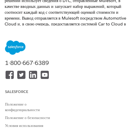
решений использует сведения о DTC, отправленные Mulesoft, в
качестве вводных данных и запускает набор выражений, который
соотносит каждый код с соответствующей оценкой стоимости и
времени. Вывод отправляется в Mulesoft посредством Automotive
Cloud и, в свою очередь, предоставляется системой Car to Cloud в
интерфейс человеческого компьютера (HMI) водителя.
ТРЕБУЕМЫЕ ВЕРСИИ
Доступно в версиях:
Enterprise
Edition,
Unlimited
Edition и
Developer
Edition.
1-800-667-6389
НЕОБХОДИМЫЕ ПОЛНОМОЧИЯ ПОЛЬЗОВАТЕЛЯ
Для создания матрицы
Конструктор механизма
решений:
правила
SALESFORCE
В средстве запуска приложений найдите и откройте «
Таблицы
Положение о
поиска
».
конфиденциальности
Нажмите «
Создать
».
Положение о безопасности
Выберите «
Матрица решений
».
Нажмите «
Далее
».
Условия использования
В поле «Имя» введите «
».
Карта кода DTC