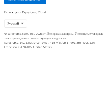
Сохраните изменения.
Активируйте набор выражений.
Используется
Experience Cloud
Select Org
Русский
ЭТА СТАТЬЯ РЕШИЛА ВАШУ ПРОБЛЕМУ?
© salesforce.com, inc., 2026 гг. Все права защищены. Упомянутые товарные
Оставьте свой отзыв, чтобы мы могли стать лучше!
знаки принадлежат соответствующим владельцам.
Salesforce, Inc. Salesforce Tower, 415 Mission Street, 3rd Floor, San
Francisco, CA 94105, United States
Да
Нет