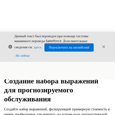
Данный текст был переведен при помощи системы
машинного перевода Salesforce. Дополнительные
Закрыть
Закры
сведения см.
здесь
.
Переключить на английский
Закрыт
Не сейчас
Содержание
Показать содержание
Создание набора выражений
для прогнозируемого
обслуживания
Создайте набор выражений, фильтрующий примерную стоимость и
время, необходимые для ремонта, на основе кода диагностической