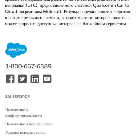
неполадки (DTC), предоставленного системой Qualcomm Car to
Cloud посредством Mulesoft. Результат предоставляется водителю
в режиме реального времени, в зависимости от которого водитель
может запросить доступные интервалы в ближайшем сервисном
центре.
ТРЕБУЕМЫЕ ВЕРСИИ
Доступно в версиях:
Enterprise
Edition,
Unlimited
Edition и
Developer
Edition.
1-800-667-6389
НЕОБХОДИМЫЕ ПОЛНОМОЧИЯ ПОЛЬЗОВАТЕЛЯ
Для создания набора
Конструктор механизма
выражений:
правила
SALESFORCE
В средстве запуска приложений найдите и откройте «
Наборы
выражений
».
Положение о
конфиденциальности
Нажмите «
Создать
».
Введите имя.
Положение о безопасности
Например, «
».
Пример ремонта на основе DTC
Условия использования
Сохраните изменения.