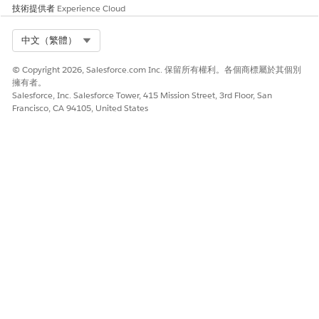
技術提供者
Experience Cloud
Select Org
中文（繁體）
© Copyright 2026, Salesforce.com Inc. 保留所有權利。各個商標屬於其個別
擁有者。
Salesforce, Inc. Salesforce Tower, 415 Mission Street, 3rd Floor, San
Francisco, CA 94105, United States