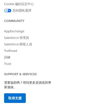
選取「
DTC 名稱」
作為輸入變數。
Cookie 偏好設定中心
選取這些作為輸出變數。
您的隱私選擇
維修成本上限
最低維修成本
COMMUNITY
估計時間 (天數)
AppExchange
將「
計算」元素
拖放至「對應表」元素之後的畫布。
Salesforce 管理員
針對「公式」,輸入「
」。
USD
針對「輸出變數」,選取本機變數「
貨幣
」。
Salesforce 開發人員
請儲存您的變更。
Trailhead
啟用運算式集。
訓練
Trust
SUPPORT & SERVICES
此文章是否解決您的問題？
需要協助嗎？尋找更多資源或與專
請讓我們知道，以便我們改進！
家連線。
是
否
取得支援