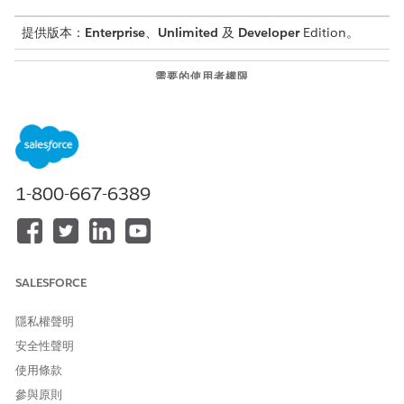
提供版本：
Enterprise
、
Unlimited
及
Developer
Edition。
需要的使用者權限
建立運算式集:
規則引擎設計工具
在 App Launcher 中,尋找並選取「
運算式集
」。
按一下「
新增
」。
輸入名稱。
1-800-667-6389
例如,
。
根據 DTC 的維修估計
請儲存您的變更。
按一下「
運算式集版本
」。
按一下「
新增
」。
SALESFORCE
輸入版本名稱。
輸入版本號碼。
隱私權聲明
請儲存您的變更。
安全性聲明
按一下「在運算式集產生器中
開啟
」。
使用條款
將「
對應表格」
元素拖放至畫布。
針對「對應表格詳細資料」,選取「
DTC 程式碼對應
」。
參與原則