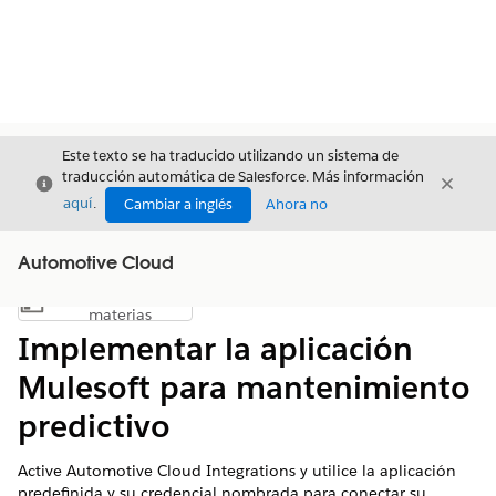
Este texto se ha traducido utilizando un sistema de
traducción automática de Salesforce. Más información
Cerrar
Cerrar
Cerrar
aquí
.
Cambiar a inglés
Ahora no
Automotive Cloud
Índice de
Mostrar índice de materias
materias
Implementar la aplicación
Mulesoft para mantenimiento
predictivo
Active Automotive Cloud Integrations y utilice la aplicación
predefinida y su credencial nombrada para conectar su