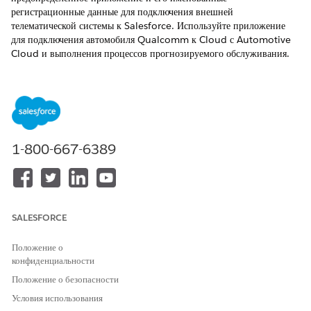
регистрационные данные для подключения внешней
телематической системы к Salesforce. Используйте приложение
для подключения автомобиля Qualcomm к Cloud с Automotive
Cloud и выполнения процессов прогнозируемого обслуживания.
ТРЕБУЕМЫЕ ВЕРСИИ
Доступно в версиях:
Enterprise
Edition,
Unlimited
Edition и
Developer
Edition.
1-800-667-6389
НЕОБХОДИМЫЕ ПОЛНОМОЧИЯ ПОЛЬЗОВАТЕЛЯ
Для создания именованных
Управление связанными
регистрационных данных:
приложениями
SALESFORCE
API оценки ремонта используется в качестве параметра для
приложения Mulesoft Direct. Перед развертыванием приложения
добавьте следующие параметры ввода и вывода в API.
Положение о
конфиденциальности
Добавьте
в качестве параметра ввода в API.
DTC_c
Положение о безопасности
Добавьте
,
Currency
DTC_Mapping__MaximumRepairCost__
c
и
в качестве
Условия использования
DTC_Mapping__EstimatedTimeInDays__c