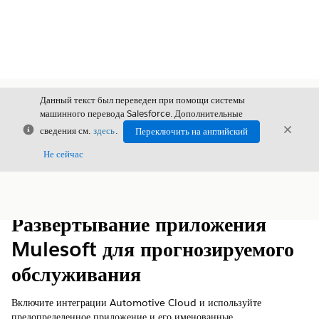
Данный текст был переведен при помощи системы
машинного перевода Salesforce. Дополнительные
Закрыть
Закры
сведения см.
здесь
.
Переключить на английский
Закрыт
Не сейчас
Содержание
Показать содержание
Развертывание приложения
Mulesoft для прогнозируемого
обслуживания
Включите интеграции Automotive Cloud и используйте
предопределенное приложение и его именованные