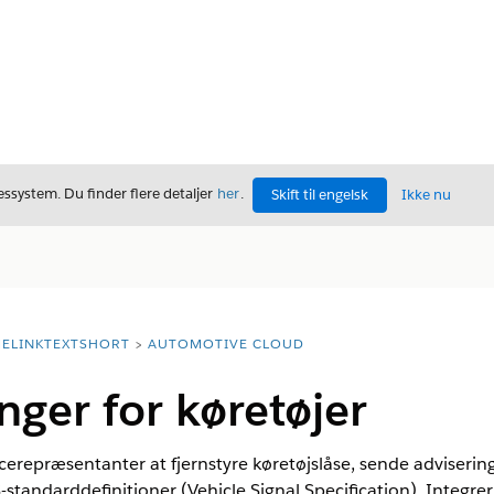
ssystem. Du finder flere detaljer
her
.
Skift til engelsk
Ikke nu
ELINKTEXTSHORT
AUTOMOTIVE CLOUD
nger for køretøjer
erepræsentanter at fjernstyre køretøjslåse, sende advisering
standarddefinitioner (Vehicle Signal Specification). Integrer