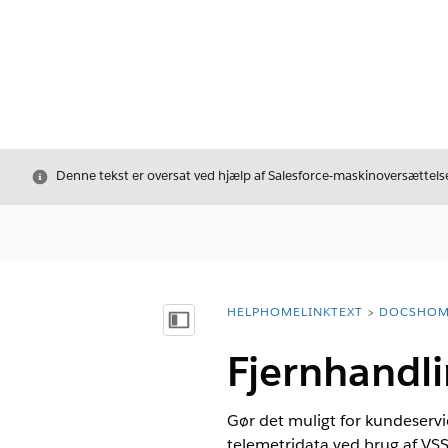
Luk
Denne tekst er oversat ved hjælp af Salesforce-maskinoversættelse
HELPHOMELINKTEXT
DOCSHOM
breadcrumbDescription
Vis indholdsfortegnelse
Fjernhandli
Gør det muligt for kundeservic
telemetridata ved brug af VSS-