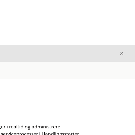
Luk
Luk
er i realtid og administrere
 serviceprocesser i Handlingsstarter