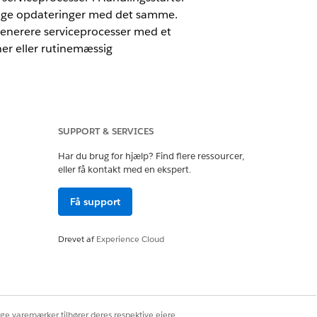
gtige opdateringer med det samme.
 generere serviceprocesser med et
oner eller rutinemæssig
SUPPORT & SERVICES
Har du brug for hjælp? Find flere ressourcer,
t en serviceproces for den fjernlåste og
eller få kontakt med en ekspert.
ntegrationsteam om at få den seneste
tatussen under en nødsituation.
Få support
e fungerer forkert, eller når de er i en
Drevet af
Experience Cloud
chine interface) i realtid. Opsæt en
amarbejd med dit integrationsteam om at
nsollen. Konfigurer
repræsentanter med hurtigt at starte
ige varemærker tilhører deres respektive ejere.