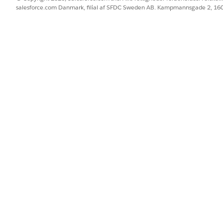
ræsentanter kan forblive forbundet med chauffører og sende dem 
salesforce.com Danmark, filial af SFDC Sweden AB. Kampmannsgade 2, 1
dsordrer, sagsopdateringer og aftaleændringer.
ngsstyring
 at administrere data fra tilsluttede køretøjer. Disse definitioner, b
gisk struktur for et køretøjs sensorer og aktuatorer. Aktiver problemf
 dets sensorer og modtage kommandoer for dets aktuatorer. Konfigur
 Automatiser generering af serviceprocesser for at få en effektiv ku
-løsning
ing af fjernhandlinger, f.eks. opvarmnings-, ventilations- og klimaa
afsendelse af realtidsadviseringer for tilsluttede køretøjer med løs
lementerer prækonfigurerede funktioner og eksempeldata, så du ka
BLEM?
 os!