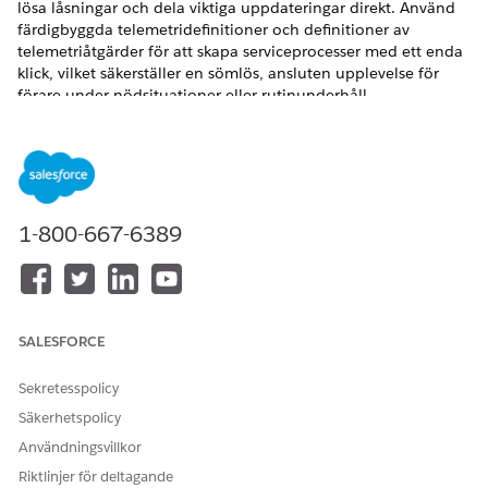
lösa låsningar och dela viktiga uppdateringar direkt. Använd
färdigbyggda telemetridefinitioner och definitioner av
telemetriåtgärder för att skapa serviceprocesser med ett enda
klick, vilket säkerställer en sömlös, ansluten upplevelse för
förare under nödsituationer eller rutinunderhåll.
VERSIONER SOM KRÄVS
Tillgängliga i:
Enterprise
, Unlimited och Developer Editions.
Lås och lås upp fjärrdörr för fordon
1-800-667-6389
Hjälp kundtjänstrepresentanter låsa och låsa upp
fordonsdörrar på distans i realtid. Konfigurera en
serviceprocess för åtgärden Lås och lås upp fjärrdörr och
lägg till processen som en åtgärd i Åtgärdsöppnaren.
Arbeta med ditt integreringsteam för att få den senaste
SALESFORCE
statusen för alla dörrar i ett fordon, och skicka en extern
begäran om att ändra fordonsdörrens status på distans
Sekretesspolicy
under en nödsituation. Kundtjänstrepresentanter kan
Säkerhetspolicy
hjälpa förare när de låses ute från sina fordon, när
Användningsvillkor
dörrarna krånglar eller när de råkar ut för en olycka.
Riktlinjer för deltagande