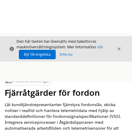
Den här texten har översatts med Salesforces
maskinöversättningssystem. Mer information
här
.
Stäng
Stäng
Stäng
Byt till engelska
Inte nu
Innehållsförteckningar
Visa innehållsförteckning
Fjärråtgärder för fordon
Låt kundtjänstrepresentanter fjärrstyra fordonslås, skicka
notiser i realtid och hantera telemetridata med hjälp av
standarddefinitioner för fordonssignalspecifikationer (VSS).
Integrera serviceprocesser i Åtgärdsöppnaren med
automatiserade arbetsflöden och telemetrisensorer för att