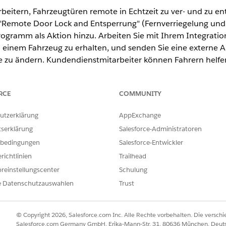
eitern, Fahrzeugtüren remote in Echtzeit zu ver- und zu ent
n "Remote Door Lock and Entsperrung" (Fernverriegelung und 
programm als Aktion hinzu. Arbeiten Sie mit Ihrem Integra
n einem Fahrzeug zu erhalten, und senden Sie eine externe 
e zu ändern. Kundendienstmitarbeiter können Fahrern helfe
ren fehlerhaft sind oder wenn sie einen Unfall haben.
nsdefinitionen, Flow-Orchestrierungen und OmniStudio-Kom
RCE
COMMUNITY
nnen. Passen Sie die Konfiguration der Remote-Aktion an, um
rweitern.
utzerklärung
AppExchange
tserklärung
Salesforce-Administratoren
initionen und Telemetrieaktionsdefinitionen für eine Vielza
bedingungen
Salesforce-Entwickler
 finden Sie unter
Telemetriedefinition und Aktionsverwaltu
richtlinien
Trailhead
r Remote-Aktionen
reinstellungscenter
Schulung
ehicle Door Lock and Unlock" (Ferngesteuerte Fahrzeugtürverriege
ten, mit denen Benutzer Türen über eine Fahrzeug-Datensatzseite
e Datenschutzauswahlen
Trust
 "Fahrzeugtürverriegelung und -entriegelung"
© Copyright 2026, Salesforce.com Inc. Alle Rechte vorbehalten. Die versch
te-Aktion zum Ver- und Entriegeln von Fahrzeugtüren. Ändern Sie 
Salesforce.com Germany GmbH, Erika-Mann-Str. 31, 80636 München, Deut