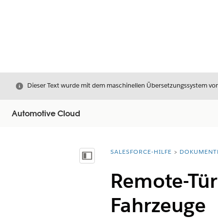
Schließen
Dieser Text wurde mit dem maschinellen Übersetzungssystem von S
Automotive Cloud
SALESFORCE-HILFE
DOKUMENT
Sie befinden sich hier:
Inhalt anzeigen
Remote-Türv
Fahrzeuge