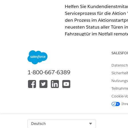
Helfen Sie Kundendienstmitarb
Serviceprozess für die Aktio
den Prozess im Aktionsstart
neuesten Status aller Türen i
Fahrzeugtür im Notfall remot
ausgesperrt sind, wenn die Tü
Konfigurieren Sie Integratio
SALESFO
die Aktion schnell starten kö
Geschäftsanforderungen zu e
Datensch
1-800-667-6389
Sicherhei
Sie können auch Telemetriedef
Nutzungs
Entsprechende Informationen
Teilnahme
OmniStudio-Komponenten fü
Cookie-Vo
Der Serviceprozess "Remote V
mehrere OmniStudio-Komponen
Ihr
können.
Einrichten der Remote-Aktion
Select Org
Deutsch
Konfigurieren Sie eine Remo