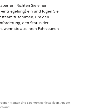
sperren. Richten Sie einen
-entriegelung) ein und fügen Sie
tionsteam zusammen, um den
Anforderung, den Status der
n, wenn sie aus ihren Fahrzeugen
ponenten, damit Servicemitarbeiter
 sie für andere
hl von Konfigurationen einrichten.
ng
.
lung und -entriegelung) verwendet
 remote verriegeln oder entsperren
iedenen Marken sind Eigentum der jeweiligen Inhaber.
OmniStudio-Komponenten, richten Sie
schland