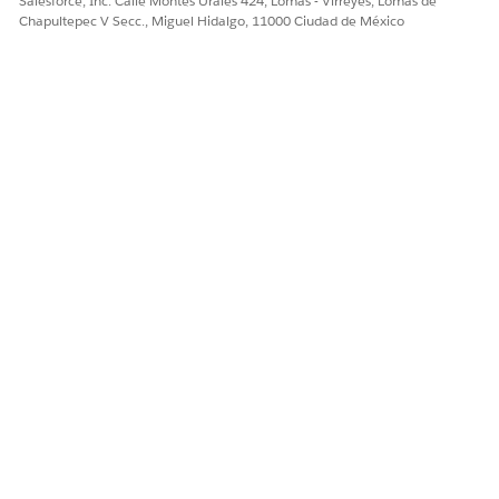
Salesforce, Inc. Calle Montes Urales 424, Lomas - Virreyes, Lomas de
Chapultepec V Secc., Miguel Hidalgo, 11000 Ciudad de México