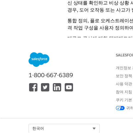
신 상태를 확인하고 비상 상황 
경우, 도어 오작동 또는 사고가
통합 정의, 플로 오케스트레이션,
격 작업 구성을 사용자 정의하여
대규모 구성에 대한 텔레메트리 
Management
를 참조하십시오.
SALESFO
원격 작업용 Omnistudio 구성
원격 차량 도어 잠금 및 잠금 
개인정보
Omnistudio 구성 요소를 사용
1-800-667-6389
보안 정책
차량 도어 잠금 및 잠금 해제 원
사용 약관
차량 도어 잠금 및 잠금 해제를
Omnistudio 구성 요소를 
참여 지침
쿠키 기본
귀하
이 기사를 통해 문제를 해결했습니까
개선을 위한 의견을 보내주세요.
Select Org
한국어