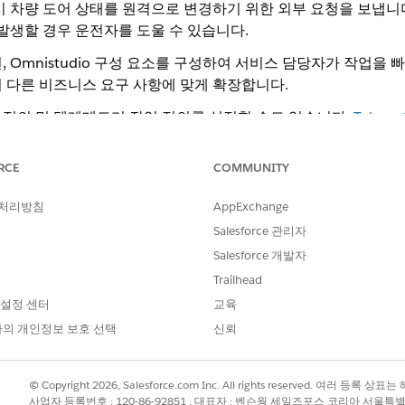
시 차량 도어 상태를 원격으로 변경하기 위한 외부 요청을 보냅니
 발생할 경우 운전자를 도울 수 있습니다.
 Omnistudio 구성 요소를 구성하여 서비스 담당자가 작업을 
 다른 비즈니스 요구 사항에 맞게 확장합니다.
정의 및 텔레메트리 작업 정의를 설정할 수도 있습니다.
Telemet
RCE
COMMUNITY
 요소
해제 서비스 프로세스는 사용자가 차량 레코드 페이지에서 원격으로 문을 
 처리방침
AppExchange
합니다.
Salesforce 관리자
격 작업 설정
Salesforce 개발자
 위한 원격 작업을 구성합니다. 서비스 에이전트가 차량 레코드 페이지에서
수정하고, 통합 정의를 설정하고, 서비스 프로세스 정의를 만들고, 작업 배포를
Trailhead
 설정 센터
교육
의 개인정보 보호 선택
신뢰
?
© Copyright 2026, Salesforce.com Inc. All rights reserved. 여러 등
사업자 등록번호 : 120-86-92851 , 대표자 : 벤슨웡 세일즈포스 코리아 서울특