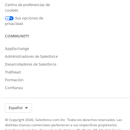
Modifique componentes de OmniStudio, configure una
Centro de preferencias de
definición de integración, cree una definición de proceso
cookies
de servicio y cree una implementación de acción de modo
Sus opciones de
que los agentes de servicio puedan enviar notificaciones
privacidad
remotas desde una página de registro Vehículo.
COMMUNITY
AppExchange
¿RESOLVIÓ ESTE ARTÍCULO SU PROBLEMA?
Administradores de Salesforce
¡Háganos saber cómo podemos mejorar!
Desarrolladores de Salesforce
Trailhead
Sí
No
Formación
Confianza
Select Org
Español
© Copyright 2026, Salesforce.com Inc. Todos los derechos reservados. Las
distintas marcas comerciales pertenecen a sus respectivos propietarios.