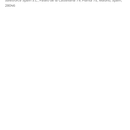
Salesforce Spain S.L., Paseo de la Castellana 79, Planta 7ª, Madrid, Spain,
28046