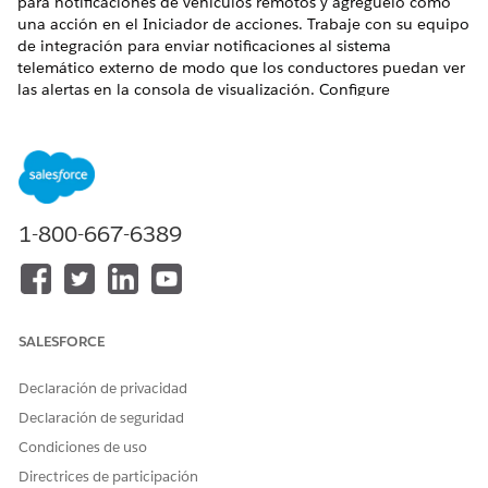
para notificaciones de vehículos remotos y agréguelo como
una acción en el Iniciador de acciones. Trabaje con su equipo
de integración para enviar notificaciones al sistema
telemático externo de modo que los conductores puedan ver
las alertas en la consola de visualización. Configure
definiciones de integración, orquestaciones de flujos y
componentes de OmniStudio para ayudar los representantes
de servicio a iniciar rápidamente la acción. Los representantes
del servicio de atención al cliente pueden permanecer
conectados con conductores y enviarles recordatorios
oportunos sobre actualizaciones de software, órdenes de
1-800-667-6389
trabajo, actualizaciones de casos y modificaciones de citas.
Componentes de OmniStudio para notificaciones de
vehículos remotas
El proceso de servicio Notificaciones y alertas de vehículos
SALESFORCE
remotos utiliza múltiples componentes de OmniStudio
que ayudan los usuarios a enviar notificaciones de forma
Declaración de privacidad
remota desde una página de registro Vehículo.
Declaración de seguridad
Configuración para notificaciones de vehículos remotas
Condiciones de uso
Configure notificaciones remotas para conductores o
interfaces hombre-máquina (HMI) de vehículos.
Directrices de participación