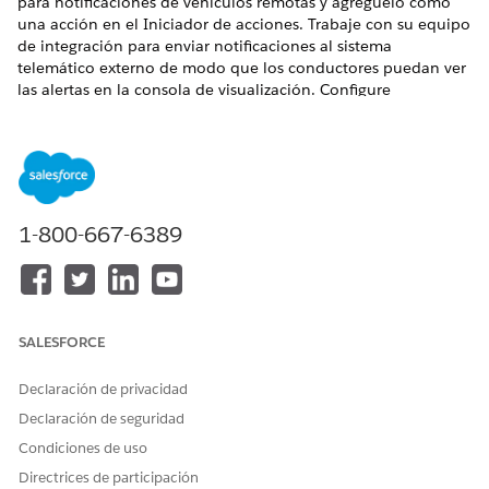
para notificaciones de vehículos remotas y agréguelo como
una acción en el Iniciador de acciones. Trabaje con su equipo
de integración para enviar notificaciones al sistema
telemático externo de modo que los conductores puedan ver
las alertas en la consola de visualización. Configure
definiciones de integración, orquestaciones de flujos y
componentes de OmniStudio para ayudar los representantes
de servicio a iniciar la acción rápidamente. Los representantes
de servicio al cliente pueden permanecer conectados con
conductores y enviarles recordatorios oportunos sobre
actualizaciones de software, órdenes de trabajo,
1-800-667-6389
actualizaciones de casos y modificaciones de citas.
Componentes de OmniStudio para notificaciones de
vehículos remotas
El proceso de servicio Alertas y notificaciones remotas de
SALESFORCE
vehículos utiliza múltiples componentes de OmniStudio
que ayudan a los usuarios a enviar notificaciones de
Declaración de privacidad
forma remota desde una página de registro Vehículo.
Declaración de seguridad
Configuración para notificaciones de vehículos remotas
Condiciones de uso
Configure notificaciones remotas para conductores o
interfaces hombre-máquina (HMI) de vehículos.
Directrices de participación