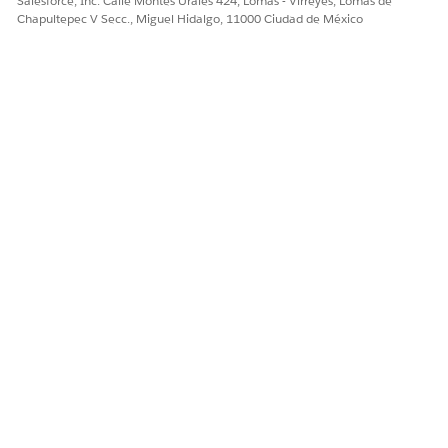
Salesforce, Inc. Calle Montes Urales 424, Lomas - Virreyes, Lomas de
Chapultepec V Secc., Miguel Hidalgo, 11000 Ciudad de México