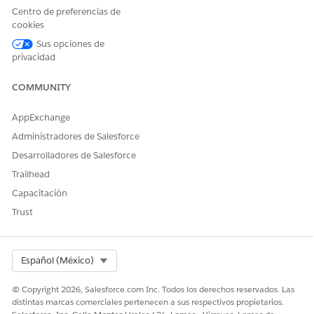
Modifique componentes de OmniStudio, configure una
Centro de preferencias de
definición de integración, cree una definición de proceso
cookies
de servicio y cree una implementación de acción de modo
Sus opciones de
que los agentes de servicio puedan enviar notificaciones
privacidad
remotas desde una página de registro Vehículo.
COMMUNITY
AppExchange
¿RESOLVIÓ ESTE ARTÍCULO SU PROBLEMA?
Administradores de Salesforce
¡Háganos saber cómo podemos mejorar!
Desarrolladores de Salesforce
Trailhead
Sí
No
Capacitación
Trust
Select Org
Español (México)
© Copyright 2026, Salesforce.com Inc. Todos los derechos reservados. Las
distintas marcas comerciales pertenecen a sus respectivos propietarios.