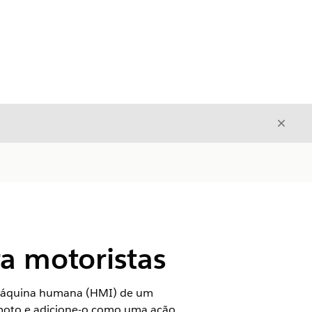
Fecha
Fechar
ra motoristas
e máquina humana (HMI) de um
remoto e adicione-o como uma ação