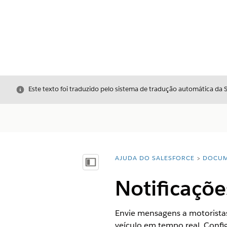
Fechar
Este texto foi traduzido pelo sistema de tradução automática da 
AJUDA DO SALESFORCE
DOCUM
Você está aqui:
Mostrar índice
Notificaçõe
Envie mensagens a motoristas
veículo em tempo real. Confi