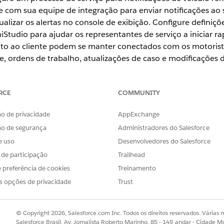
e com sua equipe de integração para enviar notificações ao
alizar os alertas no console de exibição. Configure definiçõ
tudio para ajudar os representantes de serviço a iniciar r
to ao cliente podem se manter conectados com os motorista
re, ordens de trabalho, atualizações de caso e modificações
para notificações de veículo remoto
cações e alertas do veículo remoto usa vários componentes do Omn
RCE
COMMUNITY
ões de uma página de registro de Veículo.
es de veículo remoto
o de privacidade
AppExchange
tas para motoristas ou interfaces de máquina humana (HMIs) do v
ão de segurança
Administradores do Salesforce
finição de integração, crie uma definição de processo de serviço 
e uso
Desenvolvedores do Salesforce
ssam enviar notificações remotas de uma página de registro de Veíc
s de participação
Trailhead
 preferência de cookies
Treinamento
s opções de privacidade
Trust
OBLEMA?
r!
© Copyright 2026, Salesforce.com Inc. Todos os direitos reservados. Várias m
Salesforce Brasil, Av. Jornalista Roberto Marinho, 85 - 14º andar - Cidade M