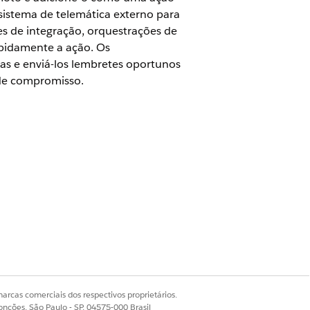
 sistema de telemática externo para
es de integração, orquestrações de
apidamente a ação. Os
s e enviá-los lembretes oportunos
 de compromisso.
iStudio que ajudam os usuários a
eículo. Modifique componentes do
e crie uma implantação de ação para
ulo.
Sim
Não
arcas comerciais dos respectivos proprietários.
onções, São Paulo - SP, 04575-000 Brasil