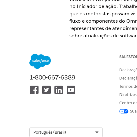
no Iniciador de ação. Trabalh
que os motoristas possam visu
fluxo e componentes do OmniS
representantes de atendimen
sobre atualizações de softwa
Componentes do OmniStudio 
O processo de serviço Notifi
SALESFO
enviar remotamente notificaç
Configuração para notificaçõ
Declaraçã
Configure notificações remo
1-800-667-6389
Declaraç
OmniStudio, configure uma de
Termos d
que os agentes de serviço po
Diretrize
Centro de
Sua
ESTE ARTIGO RESOLVEU SEU PR
Diga-nos para podermos melhora
Select Org
Português (Brasil)