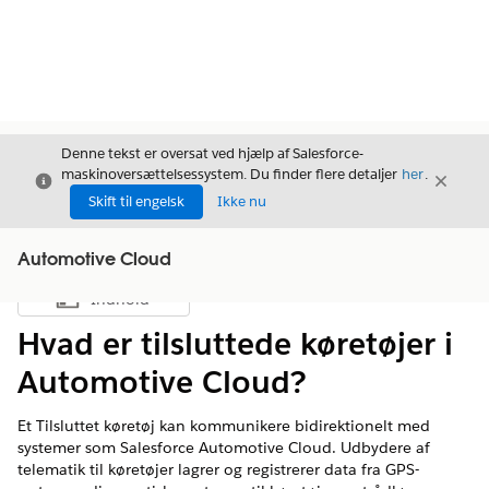
Denne tekst er oversat ved hjælp af Salesforce-
maskinoversættelsessystem. Du finder flere detaljer
her
.
Luk
Luk
Luk
Skift til engelsk
Ikke nu
Automotive Cloud
Indhold
Vis indholdsfortegnelse
Hvad er tilsluttede køretøjer i
Automotive Cloud?
Et Tilsluttet køretøj kan kommunikere bidirektionelt med
systemer som Salesforce Automotive Cloud. Udbydere af
telematik til køretøjer lagrer og registrerer data fra GPS-