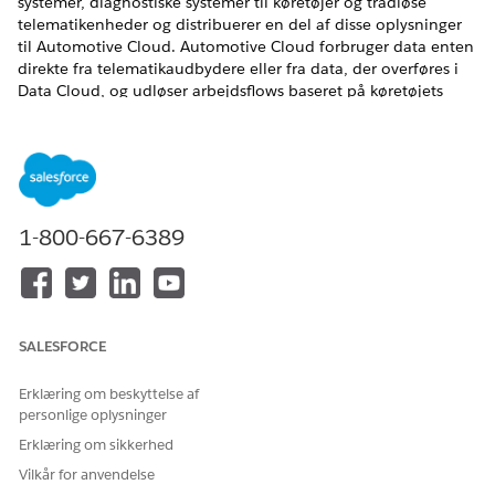
systemer, diagnostiske systemer til køretøjer og trådløse
telematikenheder og distribuerer en del af disse oplysninger
til Automotive Cloud. Automotive Cloud forbruger data enten
direkte fra telematikaudbydere eller fra data, der overføres i
Data Cloud, og udløser arbejdsflows baseret på køretøjets
tilstand i realtid. Telematisk data kan også bruges til at
opbygge værdifulde indsigter omkring køretøjets og førerens
ydeevne i Data Cloud.
EDITIONSHEADING
1-800-667-6389
Tilgængelig i:
Enterprise
,
Unlimited
og
Developer
Edition
Her er de vigtigste funktioner, der tilbydes til producenter af
originalt udstyr, forhandlere og flådestyringsselskaber som en
del af Connected Vehicles i Automotive Cloud.
SALESFORCE
Hent telematikdata fra dine telematikaudbydere via
MuleSoft eller ethvert andet integrationslag til Automotive
Erklæring om beskyttelse af
personlige oplysninger
Cloud. Typisk kræver data, der er relateret til
nødsituationer, SoS-begivenheder og
Erklæring om sikkerhed
vedligeholdelsesbegivenheder, øjeblikkelige handlinger og
Vilkår for anvendelse
kan behandles ved hjælp af