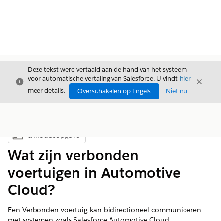
Deze tekst werd vertaald aan de hand van het systeem
voor automatische vertaling van Salesforce. U vindt
hier
Sluiten
Sluite
Sluiten
meer details.
Overschakelen op Engels
Niet nu
Inhoudsopgave
Inhoudsopgave weergeven
Wat zijn verbonden
voertuigen in Automotive
Cloud?
Een Verbonden voertuig kan bidirectioneel communiceren
met systemen zoals Salesforce Automotive Cloud.