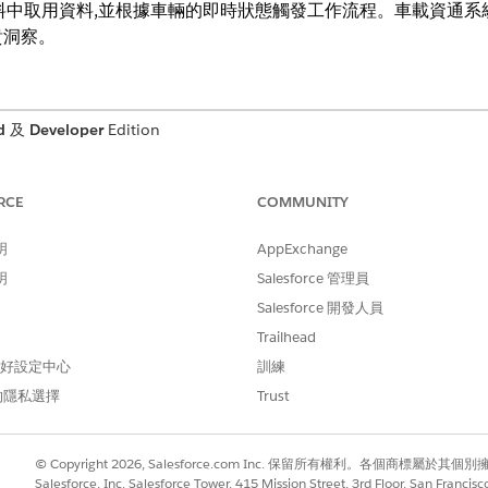
 取的資料中取用資料,並根據車輛的即時狀態觸發工作流程。車載資通系統資
貴洞察。
d
及
Developer
Edition
 Cloud 中「已連線車輛」一部分提供給原始設備製造商、經銷商
RCE
COMMUNITY
整合層將車載資通系統提供者的車載資通系統資料帶入 Automotive Clou
可以使用「可運作事件協調流程架構」來處理。您可以為不同類型的車載
明
AppExchange
定的 DTC 程式碼篩選事件,並觸發自動程序,以建立引擎信號過熱的個案
明
Salesforce 管理員
為司機提供道路救援和緊急服務。當司機發生意外或車輛被報告為遭竊時,
」隨附預先建置的遠端動作,可擴充至其他案例,例如遠端觸發控制和溫度
Salesforce 開發人員
內體驗。OEM 公司的服務工作人員可以將遠端通知傳送至車輛的人工電
Trailhead
車輛」隨附預先建立的遠端通知流程,工作人員可在此選取 Salesforc
 偏好設定中心
訓練
感應器資料,取得車輛的即時狀態和診斷。連線車輛隨附預先建置的 Flex
的目前健康狀況。公司可以設定要在卡片上顯示的度量類型,例如里程表
的隱私選擇
Trust
to Cloud 和 MuleSoft 取得預先建立的端對端整合,協助公司改善其預測維
© Copyright 2026, Salesforce.com Inc. 保留所有權利。各個商標屬於其個
TC)。MuleSoft 會與 Automotive Cloud 共用資訊,並自動建立記錄
Salesforce, Inc. Salesforce Tower, 415 Mission Street, 3rd Floor, San Francis