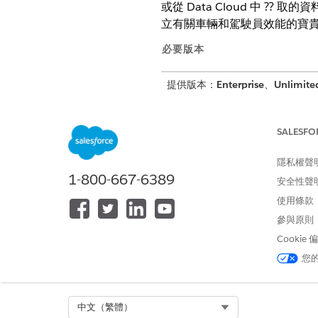
或從 Data Cloud 中 ⁇
立有關車輛和駕駛員效能的寶
必要版本
提供版本：
Enterprise
、
Unlimite
以下是作為 Automotive
SALESFO
透過 MuleSoft 或任何其他
件相關的資料需要立即動作,且
隱私權聲
示或里程碑。例如,您可以使用特
1-800-667-6389
安全性聲
透過遠端鎖定或解除鎖定車門,
車門的遠端動作。「連線的車輛
使用條款
傳送訊息或警示給司機以改善車
參與原則
級、個案更新和待付款。「已連線
Cookie
根據車載資通系統提供者所共用的
售和服務工作人員能夠查看車輛
您
用者可以依需求重新整理資料。
使用 Qualcomm 的 Car 
MuleSoft 共用診斷故障碼 (D
Select Org
中文（繁體）