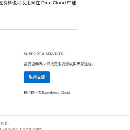
料也可以用來在 Data Cloud 中建
和車隊管理公司的重要功能。
SUPPORT & SERVICES
d。一般而言,與緊急狀況、SoS 事件和維護事
資通系統事件建立個案、記錄警示、工作指
需要協助嗎？尋找更多資源或與專家連線。
。
服務工作人員必須觸發自動鎖定或解除鎖定
取得支援
修改。
腦介面,以提醒司機有關排程的約會、軟體升
技術提供者
Experience Cloud
e 物件及其記錄作為訊息的內容。
Card,可新增至「車輛」記錄頁面,以便銷
讀數、燃料層級、輪胎壓力和刹車事件。使
護服務。根據車輛中的感應器,Qualcomm 會與
別擁有者。
警示。偵測到重大問題時,Qualcomm 會要求最接
co, CA 94105, United States