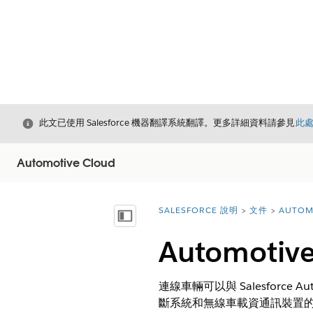
結束
此文已使用 Salesforce 機器翻譯系統翻譯。更多詳細資料請參見
此
Automotive Cloud
SALESFORCE 說明
文件
AUTOM
您位於此處：
顯示目錄
Automoti
連線車輛可以與 Salesforce
斷系統和無線車載資通訊裝置的資料,