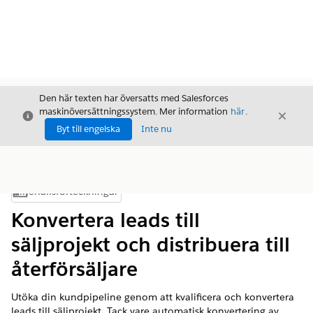
Den här texten har översatts med Salesforces
maskinöversättningssystem. Mer information
här
.
Stäng
Stäng
Stäng
Byt till engelska
Inte nu
Innehållsförteckningar
Visa innehållsförteckning
Konvertera leads till
säljprojekt och distribuera till
återförsäljare
Utöka din kundpipeline genom att kvalificera och konvertera
leads till säljprojekt. Tack vare automatisk konvertering av