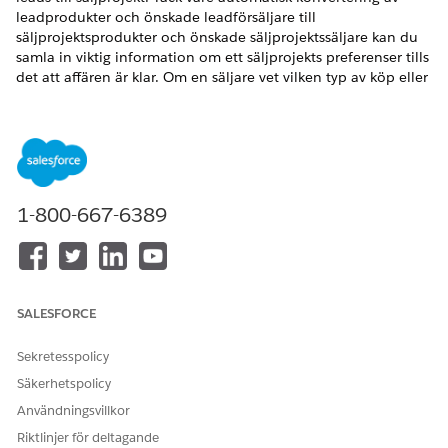
leadprodukter och önskade leadförsäljare till
säljprojektsprodukter och önskade säljprojektssäljare kan du
samla in viktig information om ett säljprojekts preferenser tills
det att affären är klar. Om en säljare vet vilken typ av köp eller
produkt som kunden är intresserad av kan säljaren fokusera
på denna information. OEM-företag kan även bättre utvärdera
kvaliteten på leads i säljprojektfasen om de vet från vilka
källor olika leads kommer. OEM-företag kan matcha leads
med önskade återförsäljargrupper och dela med sig av
leadinformationen. De flesta OEM-företag distribuerar leads
1-800-667-6389
inom återförsäljargrupper, men vissa konverterar leads själva
och distribuerar säljprojektsposter till återförsäljargrupperna.
VERSIONER SOM KRÄVS
SALESFORCE
Tillgängliga i:
Enterprise
, Unlimited och Developer Editions.
Sekretesspolicy
Skapa och distribuera mappningar för leadhantering av
fordon
Säkerhetspolicy
Konvertera leadradartiklar till säljprojektradartiklar och
Användningsvillkor
önskade leadsäljare till önskade säljprojektssäljare
Riktlinjer för deltagande
automatiskt när du konverterar leads till säljprojekt. För