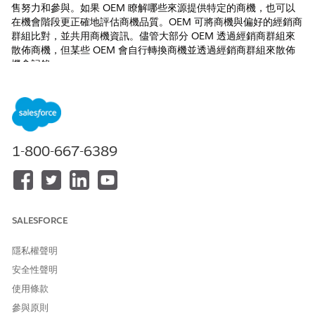
售努力和參與。如果 OEM 瞭解哪些來源提供特定的商機，也可以
在機會階段更正確地評估商機品質。OEM 可將商機與偏好的經銷商
群組比對，並共用商機資訊。儘管大部分 OEM 透過經銷商群組來
散佈商機，但某些 OEM 會自行轉換商機並透過經銷商群組來散佈
機會記錄。
必要版本
可用版本：
Enterprise
、
Unlimited
及
Developer
Edition。
1-800-667-6389
建立和部署汽車商機管理的對應
當您將商機轉換為機會時，自動將商機條列項目轉換為機會條列
項目，並將商機偏好賣方轉換為機會偏好賣方。針對自訂欄位
ad 其他屬性,請使用 ObjectHierarchyRelationship 中繼資料
API 建立與部署欄位對應。
SALESFORCE
對應商機和機會的產品和偏好賣方自訂欄位
在「商機條列項目」和「商機偏好賣方」物件上建立自訂欄位以
隱私權聲明
符合您的業務需求。在「機會產品」和「機會偏好賣方」物件上
安全性聲明
建立類似的自訂欄位。接著，使用
使用條款
ObjectRelationshipHierarachy 中繼資料 API，對應來源和目
標物件之間的自訂欄位。如果商機轉換為機會，當「商機條列項
參與原則