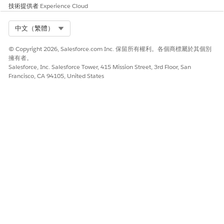
技術提供者
Experience Cloud
Select Org
中文（繁體）
© Copyright 2026, Salesforce.com Inc. 保留所有權利。各個商標屬於其個別
擁有者。
Salesforce, Inc. Salesforce Tower, 415 Mission Street, 3rd Floor, San
Francisco, CA 94105, United States