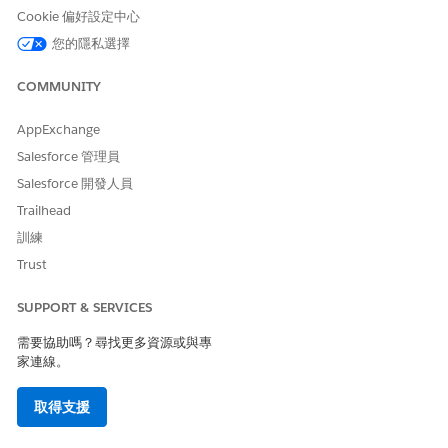
目」和「偏好賣方」記錄轉換為「機會條列項目」和「偏好賣
Cookie 偏好設定中心
方」記錄時，系統會自訂填入這些自訂欄位的值。
您的隱私選擇
管理機會產品和偏好賣方
當商機轉換為機會時，相關的「商機條列項目」和「商機偏好賣
COMMUNITY
家」記錄也會自動轉換為「機會產品」和「機會偏好賣家」記
錄。處理機會的經銷商可以輕鬆提及商機感興趣的產品、商機想
AppExchange
要的交易類型、商機偏好的經銷商，以及提供該商機的來源。在
Salesforce 管理員
整個機會生命週期中持續提供商機資訊，可以確保與客戶進行目
Salesforce 開發人員
標明確且有效的參與。
Trailhead
將商機或機會散佈至經銷商群組
訓練
汽車原始設備製造商 (OEM) 可以根據商機有興趣的項目類型或
偏好的經銷商類型等資訊，將商機或機會散佈至經銷商群組。使
Trust
用商機條列項目和商機偏好賣方擷取並共用商機偏好資訊。
SUPPORT & SERVICES
需要協助嗎？尋找更多資源或與專
家連線。
此文章是否解決您的問題？
請讓我們知道，以便我們改進！
取得支援
是
否