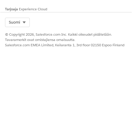
Tarjoaja
Experience Cloud
Select Org
Suomi
© Copyright 2026, Salesforce.com Inc. Kaikki oikeudet pidätetään.
Tavaramerkit ovat omistajiensa omaisuutta.
Salesforce.com EMEA Limited, Keilaranta 1, 3rd floor 02150 Espoo Finland
Jos käytät vierailutietueen Yleiset
HUOMAUTUS
vierailutehtävät -viiteluetteloa luodaksesi tehtävän,
Vierailu-kenttä täytetään automaattisesti.