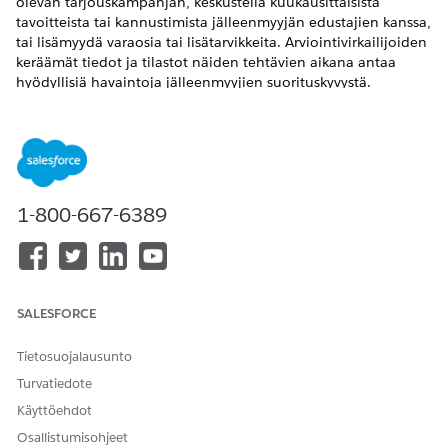
olevan tarjouskampanjan, keskustella kuukausittaisista
tavoitteista tai kannustimista jälleenmyyjän edustajien kanssa,
tai lisämyydä varaosia tai lisätarvikkeita. Arviointivirkailijoiden
keräämät tiedot ja tilastot näiden tehtävien aikana antaa
hyödyllisiä havaintoja jälleenmyyjien suorituskyvystä.
Myyntipäälliköt voivat määrittää omat tehtävänsä ja liittää
omat arviointi-indikaattorinsa tehtäviin siepatakseen
tärkeimpiä liiketoiminnan ja suorituskyvyn tilastoja.
VAADITUT VERSIOT
1-800-667-6389
Käytettävissä:
Enterprise Edition
-,
Unlimited Edition
- ja
Developer Edition
-versioissa.
TARVITTAVAT KÄYTTÖOIKEUDET
SALESFORCE
Yleisten vierailutehtävien
Kumppanin vierailujen
luominen:
hallinta -
Tietosuojalausunto
käyttöoikeusjoukko
Yleisen vierailutehtävän
Turvatiedote
käyttöoikeuden
Käyttöehdot
luominen
Osallistumisohjeet