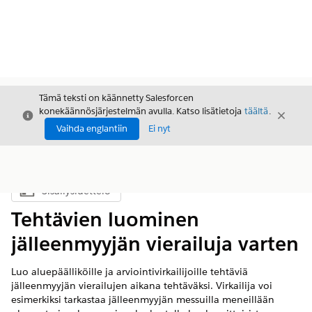
Tämä teksti on käännetty Salesforcen
konekäännösjärjestelmän avulla. Katso lisätietoja
täältä
.
Sulje
Sulje
Sulje
Vaihda englantiin
Ei nyt
Sisällysluettelo
Näytä sisällysluettelo
Tehtävien luominen
jälleenmyyjän vierailuja varten
Luo aluepäälliköille ja arviointivirkailijoille tehtäviä
jälleenmyyjän vierailujen aikana tehtäväksi. Virkailija voi
esimerkiksi tarkastaa jälleenmyyjän messuilla meneillään