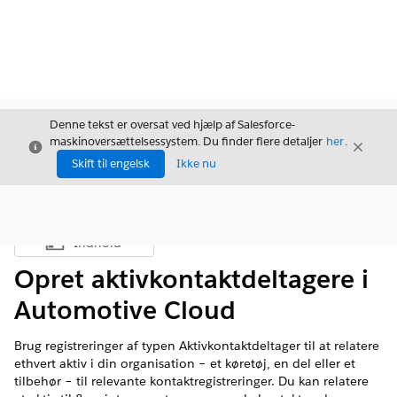
Denne tekst er oversat ved hjælp af Salesforce-
maskinoversættelsessystem. Du finder flere detaljer
her
.
Luk
Luk
Luk
Skift til engelsk
Ikke nu
Indhold
Vis indholdsfortegnelse
Opret aktivkontaktdeltagere i
Automotive Cloud
Brug registreringer af typen Aktivkontaktdeltager til at relatere
ethvert aktiv i din organisation – et køretøj, en del eller et
tilbehør – til relevante kontaktregistreringer. Du kan relatere