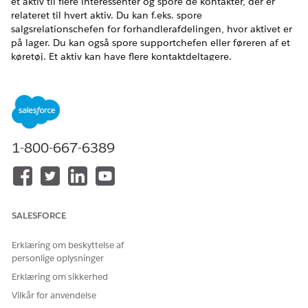
et aktiv til flere interessenter og spore de kontakter, der er
relateret til hvert aktiv. Du kan f.eks. spore
salgsrelationschefen for forhandlerafdelingen, hvor aktivet er
på lager. Du kan også spore supportchefen eller føreren af et
køretøj. Et aktiv kan have flere kontaktdeltagere.
EDITIONSHEADING
Tilgængelig i:
Enterprise
,
Unlimited
og
Developer
Edition
BRUGERTILLADELSER PÅKRÆVET
1-800-667-6389
Hvis du vil oprette
Automotive Foundation-
aktivkontaktdeltagere:
tilladelsessæt
Administratorer kan tilføje pluklisteværdier for feltet Rolle på
SALESFORCE
objektet Aktivkontaktdeltager i Objektmanager. Automotive
Cloud leveres med foruddefinerede værdier.
Erklæring om beskyttelse af
Find og vælg
Aktivkontaktdeltagere
fra Appstarter.
personlige oplysninger
Du kan også finde listen over alle aktivkontaktrelationer,
Erklæring om sikkerhed
der er relateret til en kontakt på fanen Relateret i en
Vilkår for anvendelse
kontaktregistrering.