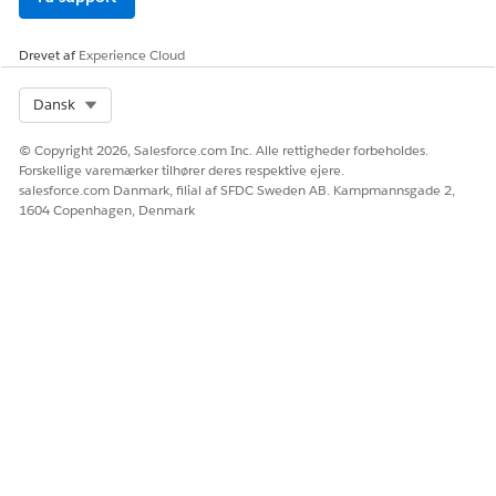
Drevet af
Experience Cloud
Select Org
Dansk
© Copyright 2026, Salesforce.com Inc. Alle rettigheder forbeholdes.
Du kan oprette relationskort for at registrere nøgleoplysninger
Forskellige varemærker tilhører deres respektive ejere.
om aktivkontaktdeltagere og tilføje kortene på sidelayoutet
salesforce.com Danmark, filial af SFDC Sweden AB. Kampmannsgade 2,
for køretøjsregistreringen for at få oplysninger i kontekst. Eller
1604 Copenhagen, Denmark
du kan bruge ARC-diagrammet (Actionable Relationship
Center) til at visualisere relaterede interessenter.
RELATED INFORMATION HTML
Konfigurer ACR-diagrammer for Automotive Cloud
Konfigurer relationskort for Automotive Cloud
LØSTE DENNE ARTIKEL DIT PROBLEM?
Giv os besked, så vi kan forbedre os!