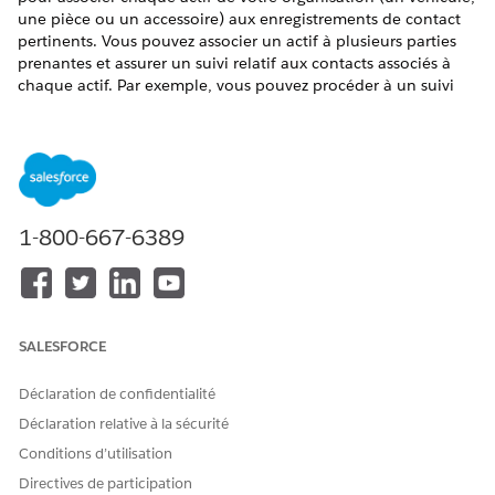
une pièce ou un accessoire) aux enregistrements de contact
pertinents. Vous pouvez associer un actif à plusieurs parties
prenantes et assurer un suivi relatif aux contacts associés à
chaque actif. Par exemple, vous pouvez procéder à un suivi
relatif au responsable des relations clients de la succursale de
la concession où l’actif est stocké. Vous pouvez également
suivre qui est le responsable du support ou le conducteur
d’un véhicule. Un actif peut avoir plusieurs participants au
contact.
ÉDITIONS REQUISES
1-800-667-6389
Disponible dans :
Enterprise
Edition,
Unlimited
Edition et
Developer
Edition
SALESFORCE
AUTORISATIONS UTILISATEUR REQUISES
Déclaration de confidentialité
Pour créer des participants
Ensemble d’autorisations
au contact de l’actif :
Automotive Foundation
Déclaration relative à la sécurité
Conditions d’utilisation
Les administrateurs peuvent ajouter des valeurs de liste de
sélection pour le champ Rôle sur l’objet Participant au contact
Directives de participation