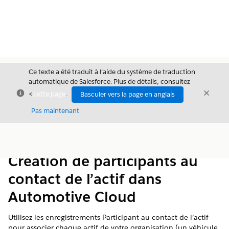
Ce texte a été traduit à l’aide du système de traduction
automatique de Salesforce. Plus de détails, consultez
Fermer
Ferme
<
cette page
.
Basculer vers la page en anglais
Fermer
Pas maintenant
Table des
Afficher la table des matières
matières
Création de participants au
contact de l’actif dans
Automotive Cloud
Utilisez les enregistrements Participant au contact de l’actif
pour associer chaque actif de votre organisation (un véhicule,