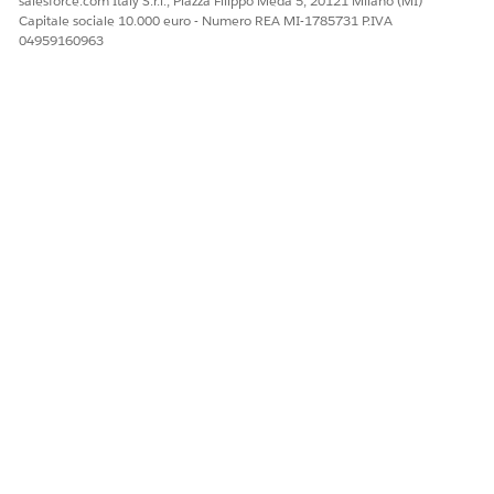
salesforce.com Italy S.r.l., Piazza Filippo Meda 5, 20121 Milano (MI)
Capitale sociale 10.000 euro - Numero REA MI-1785731 P.IVA
04959160963
È possibile creare schede relazioni per acquisire informazioni
chiave sui partecipanti referente asset e aggiungere le schede
al layout della pagina record Veicolo per ottenere le
informazioni nel contesto. Oppure, è possibile utilizzare il
grafico del Centro relazioni fruibile per visualizzare gli
stakeholder correlati.
VEDERE ANCHE:
Configurazione dei grafici del Centro relazioni fruibile per
Automotive Cloud