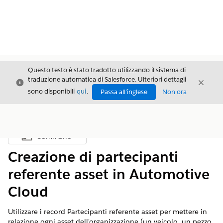
Questo testo è stato tradotto utilizzando il sistema di
traduzione automatica di Salesforce. Ulteriori dettagli
Chiudi
Chiud
Chiudi
sono disponibili
qui
.
Passa all'inglese
Non ora
Sommario
Mostra sommario
Creazione di partecipanti
referente asset in Automotive
Cloud
Utilizzare i record Partecipanti referente asset per mettere in
relazione ogni asset dell'organizzazione (un veicolo, un pezzo