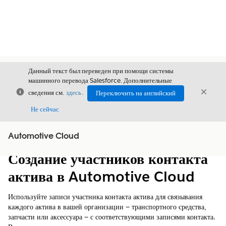
Данный текст был переведен при помощи системы
машинного перевода Salesforce. Дополнительные
Закрыть
Закры
сведения см.
здесь
.
Переключить на английский
Закрыт
Не сейчас
Automotive Cloud
Содержание
Показать содержание
Создание участников контакта
актива в Automotive Cloud
Используйте записи участника контакта актива для связывания
каждого актива в вашей организации — транспортного средства,
запчасти или аксессуара — с соответствующими записями контакта.