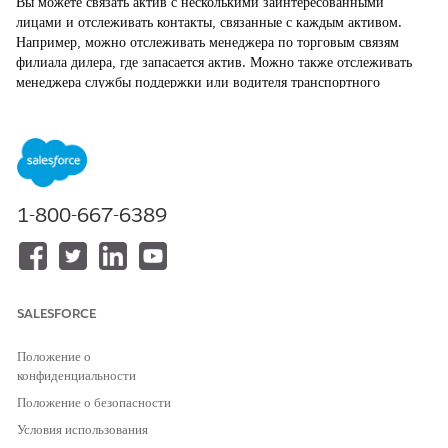
Вы можете связать актив с несколькими заинтересованными
лицами и отслеживать контакты, связанные с каждым активом.
Например, можно отслеживать менеджера по торговым связям
филиала дилера, где запасается актив. Можно также отслеживать
менеджера службы поддержки или водителя транспортного
средства. Один актив может иметь несколько участников контакта.
ТРЕБУЕМЫЕ ВЕРСИИ
Доступно в версиях:
Enterprise
Edition,
Unlimited
Edition и
Developer
Edition.
1-800-667-6389
НЕОБХОДИМЫЕ ПОЛНОМОЧИЯ ПОЛЬЗОВАТЕЛЯ
Для создания участников
Набор полномочий
контакта актива:
Automotive Foundation
SALESFORCE
Администраторы могут добавлять значения раскрывающегося
Положение о
списка для поля «Роль» в объекте «Участник контакта актива» в
конфиденциальности
менеджере объектов. Automotive Cloud содержит
предопределенные значения.
Положение о безопасности
Условия использования
В средстве запуска приложений найдите и откройте