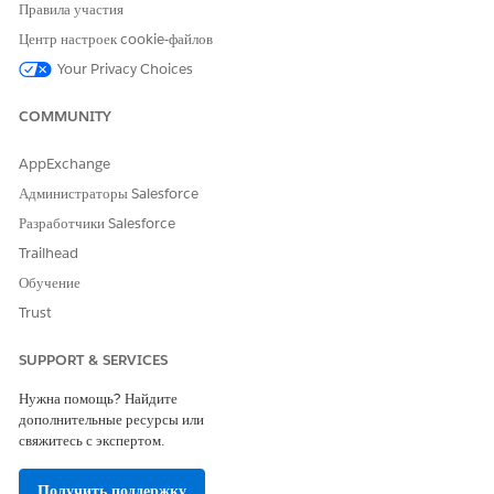
«
Участники контакта актива
».
Правила участия
Список всех взаимосвязей контактов актива, связанных с
Центр настроек cookie-файлов
контактом, можно также найти во вкладке «Связанные» записи
Your Privacy Choices
контакта.
Нажмите «
Создать
».
COMMUNITY
Найдите и выберите контакт.
Введите имя участника.
AppExchange
В поле «Роль» выберите тип контакта в связи с активом,
например, «Менеджер по связям с продажами», «Менеджер
Администраторы Salesforce
службы поддержки» или «Основной водитель».
Разработчики Salesforce
Найдите и выберите актив.
Trailhead
Если актив является транспортным средством, найдите и
Обучение
выберите запись транспортного средства.
Выберите статус «
Активный
».
Trust
Выберите дату начала действия и дату окончания действия
связи между активом и контактом.
SUPPORT & SERVICES
В поле «Тип использования» выберите «
Автотранспорт
».
Нужна помощь? Найдите
Сохраните изменения.
дополнительные ресурсы или
свяжитесь с экспертом.
Получить поддержку