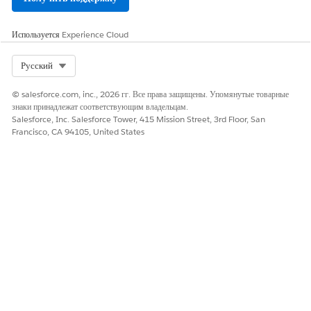
Используется
Experience Cloud
Select Org
Русский
© salesforce.com, inc., 2026 гг. Все права защищены. Упомянутые товарные
знаки принадлежат соответствующим владельцам.
Salesforce, Inc. Salesforce Tower, 415 Mission Street, 3rd Floor, San
Francisco, CA 94105, United States
Вы можете создать карты взаимосвязи для сбора ключевых
сведений об участниках контакта актива и добавить карты в макет
страницы записи транспортного средства для получения
информации в контексте. Или используйте график центра
действенных взаимосвязей для визуализации связанных
заинтересованных лиц.
СМ. ТАКЖЕ:
Настройка графиков центра действенных взаимосвязей для
Automotive Cloud
Настройка карт взаимосвязи для Automotive Cloud