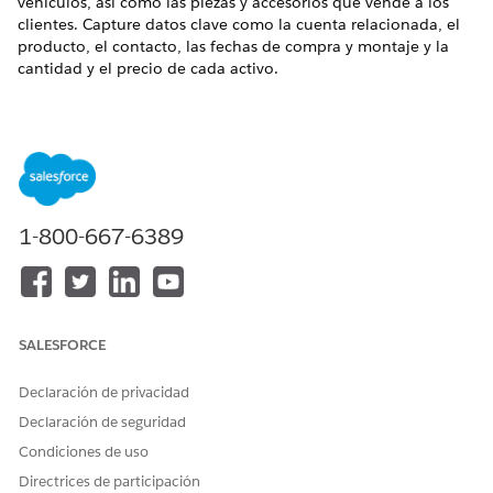
vehículos, así como las piezas y accesorios que vende a los
clientes. Capture datos clave como la cuenta relacionada, el
producto, el contacto, las fechas de compra y montaje y la
cantidad y el precio de cada activo.
EDICIONES NECESARIAS
Disponible en:
Enterprise Edition
,
Unlimited Edition
y
Developer Edition
PERMISOS DE USUARIO NECESARIOS
1-800-667-6389
Para crear activos:
Conjunto de permisos
Usuario de Automotive
Foundation.
SALESFORCE
Asegúrese de que su administrador ha agregado los campos y
listas relacionadas relevantes al formato de página de Activo
Declaración de privacidad
que tiene usted asignado.
Declaración de seguridad
Desde el Iniciador de aplicación, busque y seleccione
Condiciones de uso
Activos
.
Haga clic en
Nuevo
.
Directrices de participación