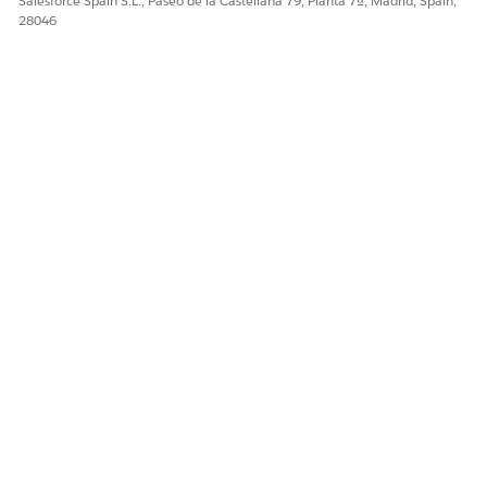
Salesforce Spain S.L., Paseo de la Castellana 79, Planta 7ª, Madrid, Spain,
28046
CONSULTE TAMBIÉN:
Personalizar la página de activos para Automotive Cloud