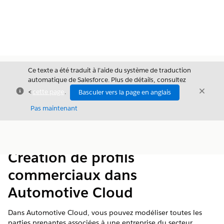
Ce texte a été traduit à l’aide du système de traduction
automatique de Salesforce. Plus de détails, consultez
Fermer
Ferme
<
cette page
.
Basculer vers la page en anglais
Fermer
Pas maintenant
Table des
Afficher la table des matières
matières
Création de profils
commerciaux dans
Automotive Cloud
Dans Automotive Cloud, vous pouvez modéliser toutes les
parties prenantes associées à une entreprise du secteur