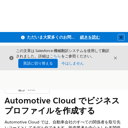
ただいま大変多くのお問い合わせをいただいており、ご連絡までにお時間を頂戴しております
続きを読む
Clo
この文章は Salesforce 機械翻訳システムを使用して翻訳
されました。詳細は
こちら
をご参照ください。
閉じる
閉じ
閉じる
英語に切り替える
今はしません
目次
目次を表示
Automotive Cloud でビジネス
プロファイルを作成する
Automotive Cloud では、自動車会社のすべての関係者を取引先
レコードとしてモデル化できます。販売業者を中心とした各関係