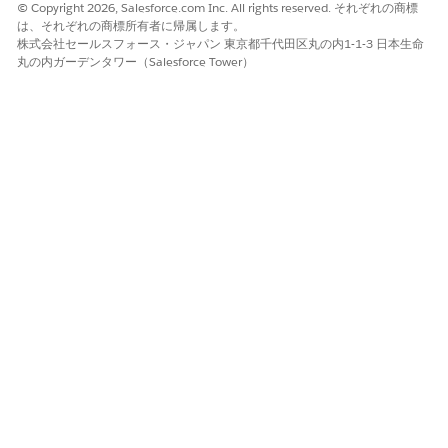
© Copyright 2026, Salesforce.com Inc. All rights reserved. それぞれの商標
業の固有コードを入力します。
は、それぞれの商標所有者に帰属します。
[リージョン] では、パートナーの事業地域またはテリトリーを
株式会社セールスフォース・ジャパン 東京都千代田区丸の内1-1-3 日本生命
選択します。
丸の内ガーデンタワー（Salesforce Tower）
[サービステリトリー] では、販売業者の業務ロケーションを選
択します。
Automotive Scheduler の機能を試乗やサービス予定のスケジ
ュールに使用する場合には、このステップは必須です。
変更内容を保存します。
例
Neo Motors は、北米に複数の自動車販売店を展開していま
す。Neo Motors は、主な販売業者取引先それぞれに関する追
加情報を取得する必要があります。Neo Motors の管理者は、
各販売業者取引先の詳細を次のような方法で追加します。
アプリケーションランチャーで
[ビジネスプロファイル]
を
探して選択します。
[新規]
をクリックします。
次の値を指定し、変更を保存します。