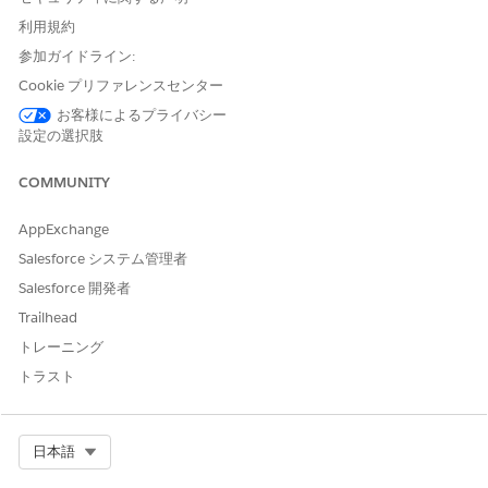
[新規]
をクリックします。
利用規約
取引先を検索して選択します。
ビジネスプロファイルの名前を入力します。
参加ガイドライン:
[ビジネス運営名] には、その事業で登録されている事業名を入
Cookie プリファレンスセンター
力します。
お客様によるプライバシー
[ビジネスパートナーコード] には、その事業で登録されている
設定の選択肢
正式なコードを入力します。
[ビジネスパートナー登録名] には、ビジネスパートナーの法的
COMMUNITY
名称を入力します。
[外部参照番号] には、外部データソース上のビジネスパートナ
AppExchange
ーの ID を入力します。
Salesforce システム管理者
[ビジネスパートナー種別] では、以下のビジネスパートナーに
関連するロールの種類を選択します。
Salesforce 開発者
顧客
Trailhead
出資者
トレーニング
販売業者
サービス業者
トラスト
[サービス種別] では、予備部品販売、販売、修理・メンテナン
ス、コンサルティングなど、ビジネスパートナーが提供するサ
Select Org
日本語
ービスの種類をすべて選択します。
[ビジネス税 ID] には、税務申告用に税務署から指定された企