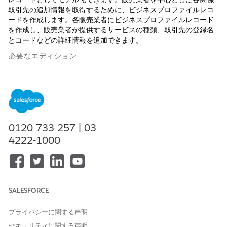
取引先の追加情報を取得するために、ビジネスプロファイルレコ
ードを作成します。各販売業者にビジネスプロファイルレコード
を作成し、販売業者が提供するサービスの種類、取引先の登録名
とコードなどの詳細情報を追加できます。
必要なエディション
使用可能なエディション:
Enterprise
Edition、
Unlimited
Edition、
Developer
Edition。
必要なユーザー権限
0120-733-257 | 03-
ビジネスプロフィールを作成
Automotive Foundation 権限
4222-1000
する
セット
オブジェクトマネージャーで、ビジネスプロファイルオブジェク
トの [リージョン] 項目の選択リスト値を管理者が定義しているこ
とを確認します。管理者は、サービス種別とビジネスパートナー
SALESFORCE
種別の選択リスト値を追加することもできます。
アプリケーションランチャーで
[ビジネスプロファイル]
を見
プライバシーに関する声明
つけて選択します。
セキュリティに関する声明